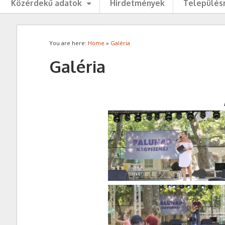
Közérdekű adatok
Hirdetmények
Településr
You are here:
Home
»
Galéria
Galéria