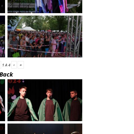
›
»
1
A
4
Back