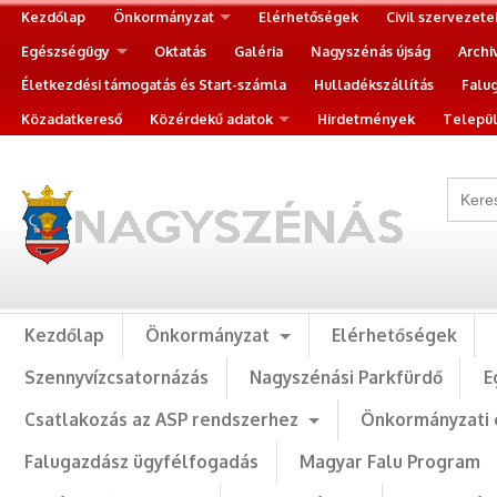
Kezdőlap
Önkormányzat
Elérhetőségek
Civil szervezete
Egészségügy
Oktatás
Galéria
Nagyszénás újság
Archi
Életkezdési támogatás és Start-számla
Hulladékszállítás
Falu
Közadatkereső
Közérdekű adatok
Hirdetmények
Települ
Kezdőlap
Önkormányzat
Elérhetőségek
Szennyvízcsatornázás
Nagyszénási Parkfürdő
E
Csatlakozás az ASP rendszerhez
Önkormányzati 
Falugazdász ügyfélfogadás
Magyar Falu Program