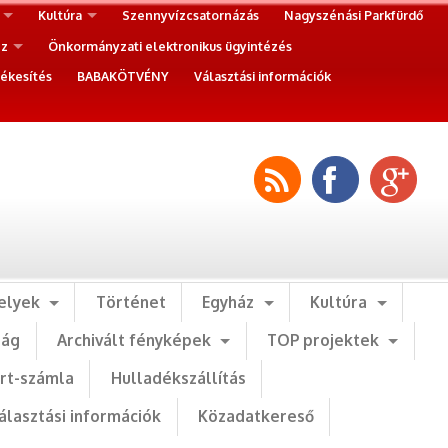
Kultúra
Szennyvízcsatornázás
Nagyszénási Parkfürdő
ez
Önkormányzati elektronikus ügyintézés
ékesítés
BABAKÖTVÉNY
Választási információk
elyek
Történet
Egyház
Kultúra
ság
Archivált fényképek
TOP projektek
art-számla
Hulladékszállítás
álasztási információk
Közadatkereső