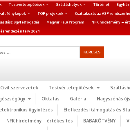
k
Testvértelepülések
Szálláshelyek
Történet
Egyház
vált fényképek
TOP projektek
Csatlakozás az ASP rendszerh
gazdász ügyfélfogadás
Magyar Falu Program
NFK hirdetmény – ért
ésrendezési terv 2024
Civil szervezetek
Testvértelepülések
Szállásh
gészségügy
Oktatás
Galéria
Nagyszénás új
elektronikus ügyintézés
Életkezdési támogatás és St
NFK hirdetmény – értékesítés
BABAKÖTVÉNY
V