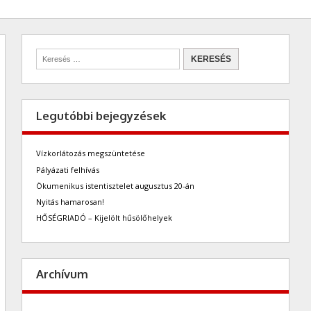
Legutóbbi bejegyzések
Vízkorlátozás megszüntetése
Pályázati felhívás
Ökumenikus istentisztelet augusztus 20-án
Nyitás hamarosan!
HŐSÉGRIADÓ – Kijelölt hűsölőhelyek
Archívum