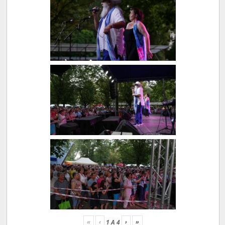
«
‹
›
»
1
A
4