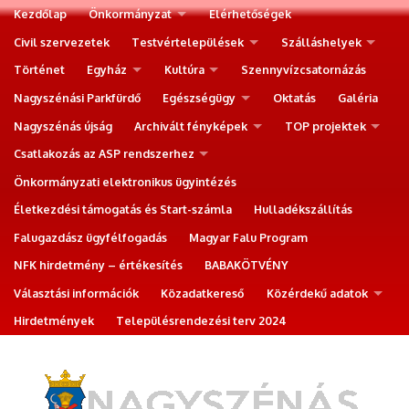
Kezdőlap
Önkormányzat
Elérhetőségek
Civil szervezetek
Testvértelepülések
Szálláshelyek
Történet
Egyház
Kultúra
Szennyvízcsatornázás
Nagyszénási Parkfürdő
Egészségügy
Oktatás
Galéria
Nagyszénás újság
Archivált fényképek
TOP projektek
Csatlakozás az ASP rendszerhez
Önkormányzati elektronikus ügyintézés
Életkezdési támogatás és Start-számla
Hulladékszállítás
Falugazdász ügyfélfogadás
Magyar Falu Program
NFK hirdetmény – értékesítés
BABAKÖTVÉNY
Választási információk
Közadatkereső
Közérdekű adatok
Hirdetmények
Településrendezési terv 2024