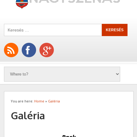
You are here:
Home
»
Galéria
Galéria