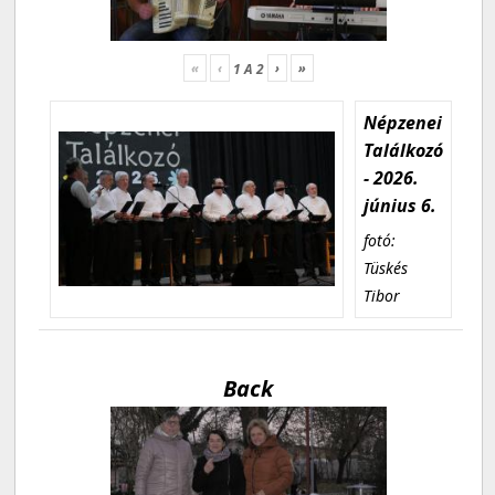
«
‹
›
»
1
A
2
Népzenei
Találkozó
- 2026.
június 6.
fotó:
Tüskés
Tibor
Back