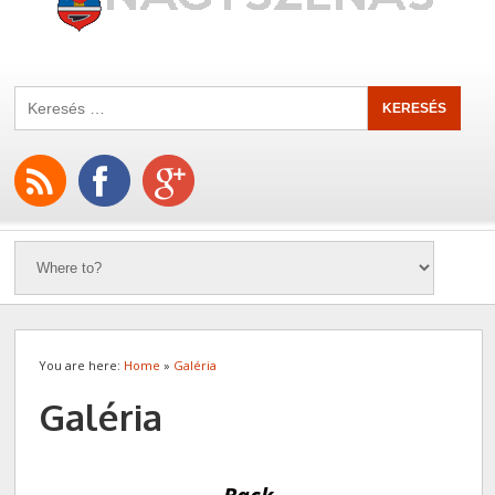
You are here:
Home
»
Galéria
Galéria