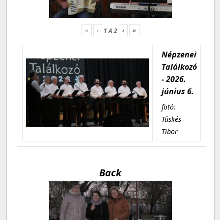
«
‹
›
»
1
A
2
Népzenei
Találkozó
- 2026.
június 6.
fotó:
Tüskés
Tibor
Back