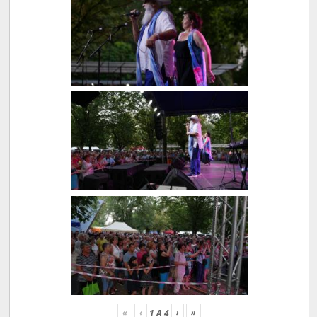
«
‹
›
»
1
A
4