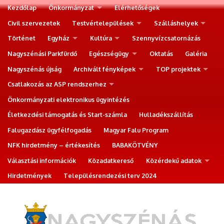
Kezdőlap
Önkormányzat
Elérhetőségek
Civil szervezetek
Testvértelepülések
Szálláshelyek
Történet
Egyház
Kultúra
Szennyvízcsatornázás
Nagyszénási Parkfürdő
Egészségügy
Oktatás
Galéria
Nagyszénás újság
Archivált fényképek
TOP projektek
Csatlakozás az ASP rendszerhez
Önkormányzati elektronikus ügyintézés
Életkezdési támogatás és Start-számla
Hulladékszállítás
Falugazdász ügyfélfogadás
Magyar Falu Program
NFK hirdetmény – értékesítés
BABAKÖTVÉNY
Választási információk
Közadatkereső
Közérdekű adatok
Hirdetmények
Településrendezési terv 2024