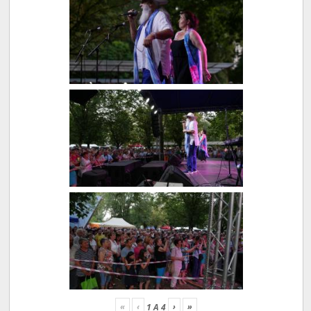
«
‹
›
»
1
A
4