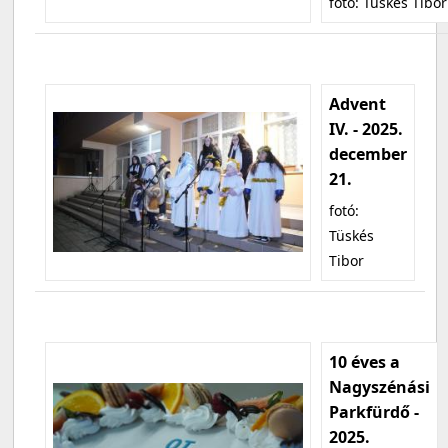
fotó: Tüskés Tibor
Advent
IV. - 2025.
december
21.
fotó:
Tüskés
Tibor
10 éves a
Nagyszénási
Parkfürdő -
2025.