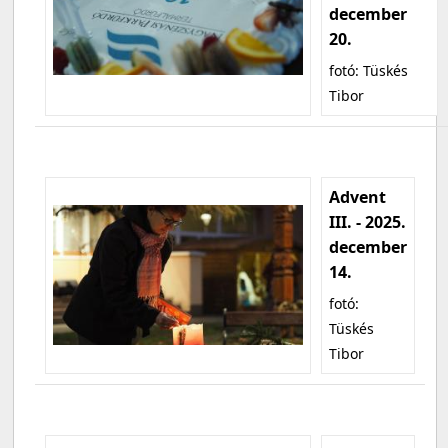
december
20.
fotó: Tüskés
Tibor
Advent
III. - 2025.
december
14.
fotó:
Tüskés
Tibor