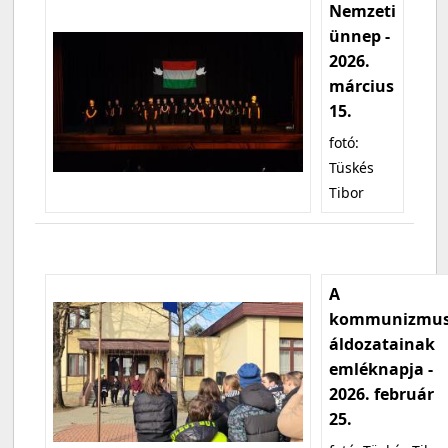
Nemzeti
ünnep -
2026.
március
15.
fotó:
Tüskés
Tibor
A
kommunizmu
áldozatainak
emléknapja -
2026. február
25.