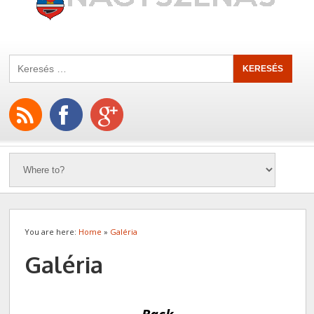
You are here:
Home
»
Galéria
Galéria