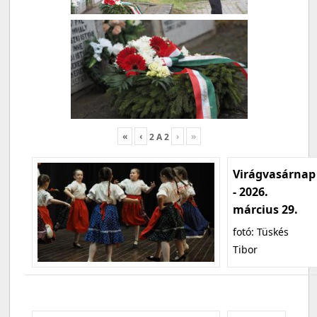
«
‹
›
»
2
A
2
Virágvasárnap
- 2026.
március 29.
fotó: Tüskés
Tibor