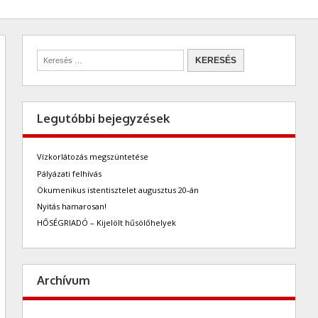
Legutóbbi bejegyzések
Vízkorlátozás megszüntetése
Pályázati felhívás
Ökumenikus istentisztelet augusztus 20-án
Nyitás hamarosan!
HŐSÉGRIADÓ – Kijelölt hűsölőhelyek
Archívum