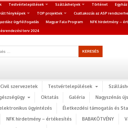
k
Testvértelepülések
Szálláshelyek
Történet
Egyház
vált fényképek
TOP projektek
Csatlakozás az ASP rendszerh
gazdász ügyfélfogadás
Magyar Falu Program
NFK hirdetmény – ért
ésrendezési terv 2024
Civil szervezetek
Testvértelepülések
Szállásh
gészségügy
Oktatás
Galéria
Nagyszénás új
elektronikus ügyintézés
Életkezdési támogatás és St
NFK hirdetmény – értékesítés
BABAKÖTVÉNY
V