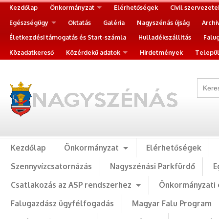
Kezdőlap
Önkormányzat
Elérhetőségek
Civil szervezete
Egészségügy
Oktatás
Galéria
Nagyszénás újság
Archi
Életkezdési támogatás és Start-számla
Hulladékszállítás
Falu
Közadatkereső
Közérdekű adatok
Hirdetmények
Települ
Kezdőlap
Önkormányzat
Elérhetőségek
Szennyvízcsatornázás
Nagyszénási Parkfürdő
E
Csatlakozás az ASP rendszerhez
Önkormányzati 
Falugazdász ügyfélfogadás
Magyar Falu Program