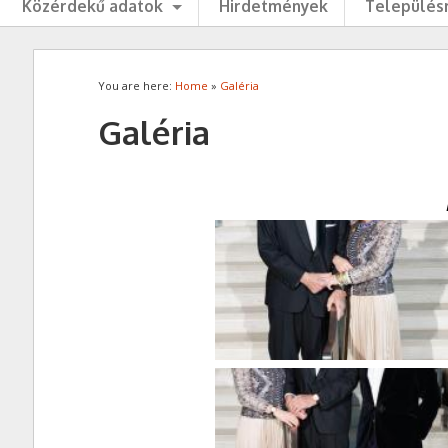
Közérdekű adatok
Hirdetmények
Településr
You are here:
Home
»
Galéria
Galéria