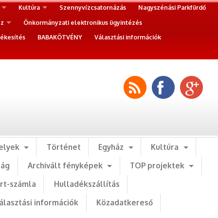
Kultúra
Szennyvízcsatornázás
Nagyszénási Parkfürdő
ez
Önkormányzati elektronikus ügyintézés
ékesítés
BABAKÖTVÉNY
Választási információk
elyek
Történet
Egyház
Kultúra
ság
Archivált fényképek
TOP projektek
art-számla
Hulladékszállítás
álasztási információk
Közadatkereső