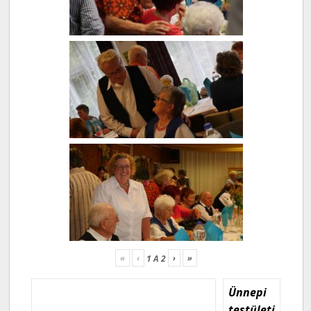
«
‹
›
»
1
A
2
Ünnepi
testületi