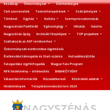
Kezdőlap
Önkormányzat
Elérhetőségek
Civil szervezetek
Testvértelepülések
Szálláshelyek
Történet
Egyház
Kultúra
Szennyvízcsatornázás
Nagyszénási Parkfürdő
Egészségügy
Oktatás
Galéria
Nagyszénás újság
Archivált fényképek
TOP projektek
Csatlakozás az ASP rendszerhez
Önkormányzati elektronikus ügyintézés
Életkezdési támogatás és Start-számla
Hulladékszállítás
Falugazdász ügyfélfogadás
Magyar Falu Program
NFK hirdetmény – értékesítés
BABAKÖTVÉNY
Választási információk
Közadatkereső
Közérdekű adatok
Hirdetmények
Településrendezési terv 2024