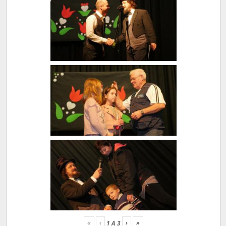
«
‹
›
»
1
A
3