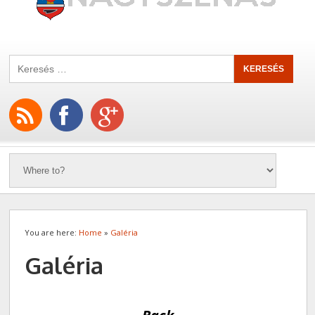
You are here:
Home
»
Galéria
Galéria