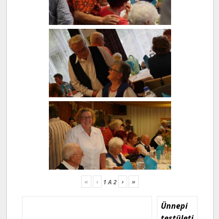
«
‹
›
»
1
A
2
Ünnepi
testületi