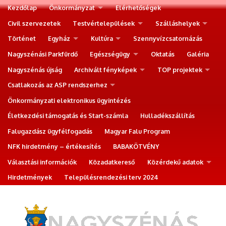
Kezdőlap
Önkormányzat
Elérhetőségek
Civil szervezetek
Testvértelepülések
Szálláshelyek
Történet
Egyház
Kultúra
Szennyvízcsatornázás
Nagyszénási Parkfürdő
Egészségügy
Oktatás
Galéria
Nagyszénás újság
Archivált fényképek
TOP projektek
Csatlakozás az ASP rendszerhez
Önkormányzati elektronikus ügyintézés
Életkezdési támogatás és Start-számla
Hulladékszállítás
Falugazdász ügyfélfogadás
Magyar Falu Program
NFK hirdetmény – értékesítés
BABAKÖTVÉNY
Választási információk
Közadatkereső
Közérdekű adatok
Hirdetmények
Településrendezési terv 2024