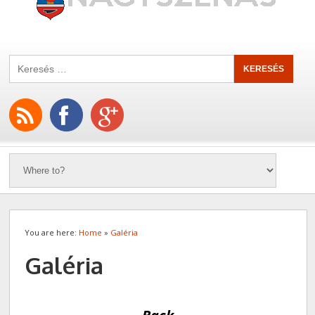
You are here:
Home
»
Galéria
Galéria