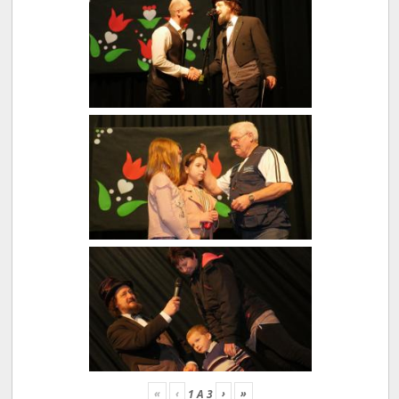
«
‹
›
»
1
A
3