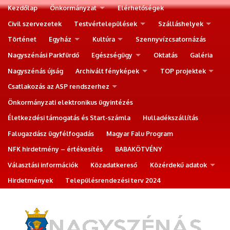
Kezdőlap
Önkormányzat
Elérhetőségek
Civil szervezetek
Testvértelepülések
Szálláshelyek
Történet
Egyház
Kultúra
Szennyvízcsatornázás
Nagyszénási Parkfürdő
Egészségügy
Oktatás
Galéria
Nagyszénás újság
Archivált fényképek
TOP projektek
Csatlakozás az ASP rendszerhez
Önkormányzati elektronikus ügyintézés
Életkezdési támogatás és Start-számla
Hulladékszállítás
Falugazdász ügyfélfogadás
Magyar Falu Program
NFK hirdetmény – értékesítés
BABAKÖTVÉNY
Választási információk
Közadatkereső
Közérdekű adatok
Hirdetmények
Településrendezési terv 2024