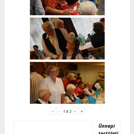
«
‹
›
»
1
A
2
Ünnepi
testületi