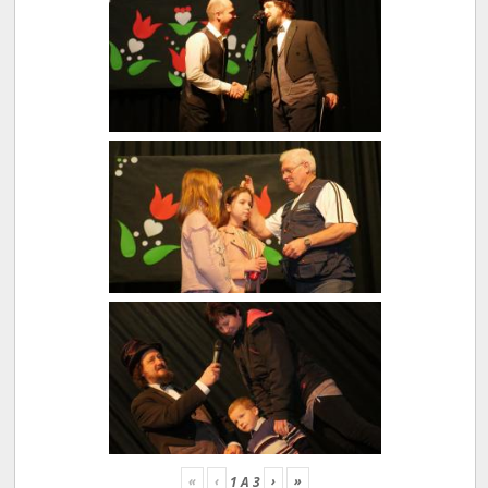
«
‹
›
»
1
A
3