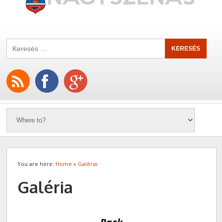
You are here:
Home
»
Galéria
Galéria