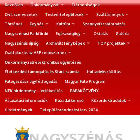
Kezdőlap
Önkormányzat
Elérhetőségek
Civil szervezetek
Testvértelepülések
Szálláshelyek
Történet
Egyház
Kultúra
Szennyvízcsatornázás
Nagyszénási Parkfürdő
Egészségügy
Oktatás
Galéria
Nagyszénás újság
Archivált fényképek
TOP projektek
Csatlakozás az ASP rendszerhez
Önkormányzati elektronikus ügyintézés
Életkezdési támogatás és Start-számla
Hulladékszállítás
Falugazdász ügyfélfogadás
Magyar Falu Program
NFK hirdetmény – értékesítés
BABAKÖTVÉNY
Választási információk
Közadatkereső
Közérdekű adatok
Hirdetmények
Településrendezési terv 2024