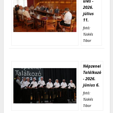
ülés -
2026.
július
11.
fotó:
Tüskés
Tibor
Népzenei
Találkozó
- 2026.
június 6.
fotó:
Tüskés
Tibor