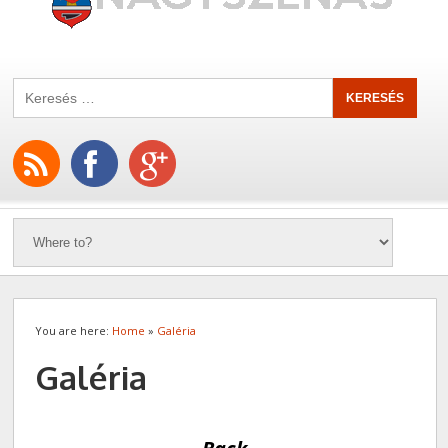
You are here:
Home
»
Galéria
Galéria