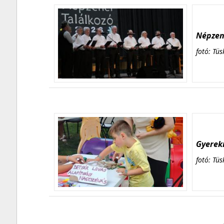
Népzene
fotó: Tüs
Gyerekn
fotó: Tüs