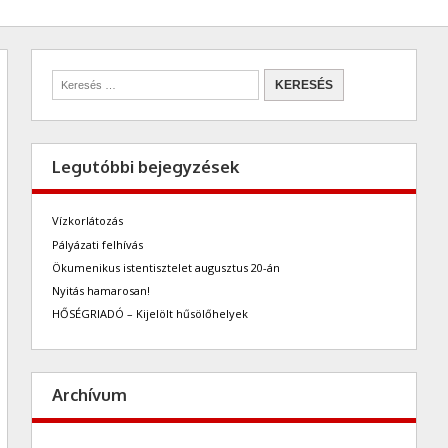
Legutóbbi bejegyzések
Vízkorlátozás
Pályázati felhívás
Ökumenikus istentisztelet augusztus 20-án
Nyitás hamarosan!
HŐSÉGRIADÓ – Kijelölt hűsölőhelyek
Archívum