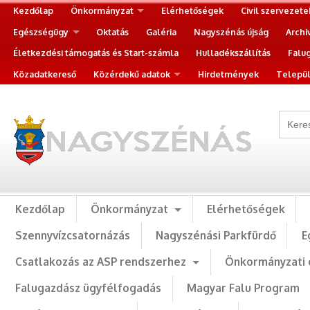
Kezdőlap
Önkormányzat
Elérhetőségek
Civil szervezete
Egészségügy
Oktatás
Galéria
Nagyszénás újság
Archi
Életkezdési támogatás és Start-számla
Hulladékszállítás
Falu
Közadatkereső
Közérdekű adatok
Hirdetmények
Települ
Kezdőlap
Önkormányzat
Elérhetőségek
Szennyvízcsatornázás
Nagyszénási Parkfürdő
E
Csatlakozás az ASP rendszerhez
Önkormányzati 
Falugazdász ügyfélfogadás
Magyar Falu Program