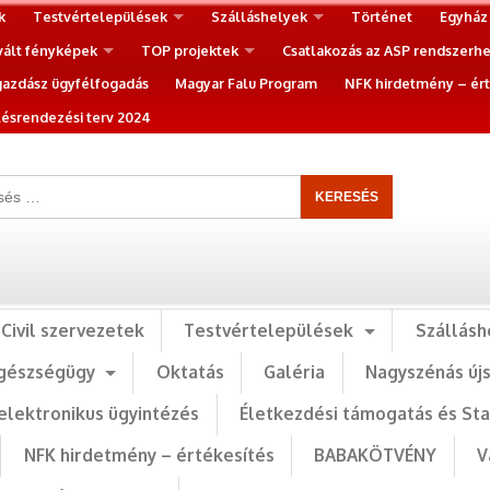
k
Testvértelepülések
Szálláshelyek
Történet
Egyház
vált fényképek
TOP projektek
Csatlakozás az ASP rendszerh
gazdász ügyfélfogadás
Magyar Falu Program
NFK hirdetmény – ért
ésrendezési terv 2024
Civil szervezetek
Testvértelepülések
Szállásh
gészségügy
Oktatás
Galéria
Nagyszénás új
elektronikus ügyintézés
Életkezdési támogatás és St
NFK hirdetmény – értékesítés
BABAKÖTVÉNY
V