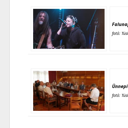
Falunap
fotó: Tüs
Ünnepi 
fotó: Tüs