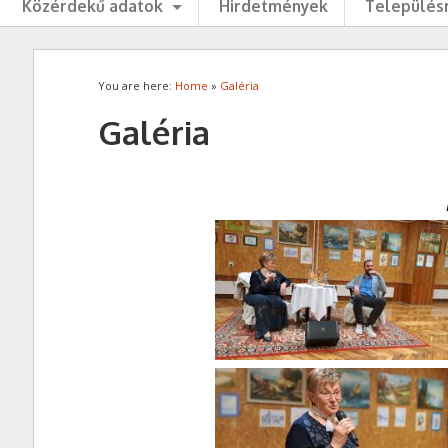
Közérdekű adatok
Hirdetmények
Településr
You are here:
Home
»
Galéria
Galéria