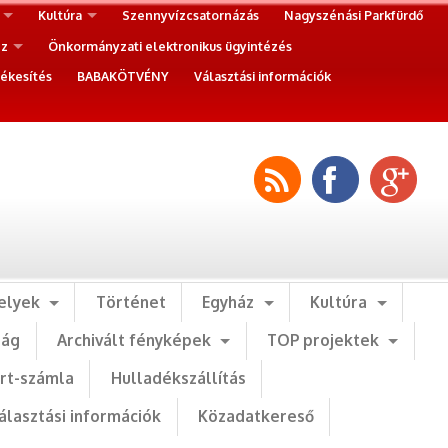
Kultúra
Szennyvízcsatornázás
Nagyszénási Parkfürdő
ez
Önkormányzati elektronikus ügyintézés
ékesítés
BABAKÖTVÉNY
Választási információk
elyek
Történet
Egyház
Kultúra
ság
Archivált fényképek
TOP projektek
art-számla
Hulladékszállítás
álasztási információk
Közadatkereső