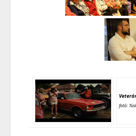
Veterán
fotó: Tüs