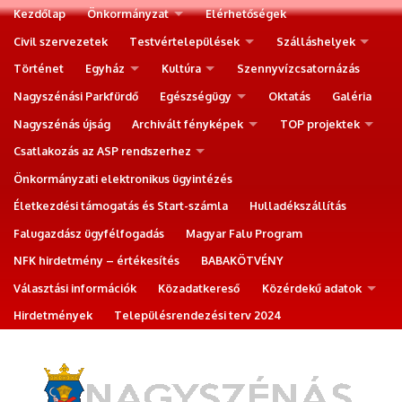
Kezdőlap
Önkormányzat
Elérhetőségek
Civil szervezetek
Testvértelepülések
Szálláshelyek
Történet
Egyház
Kultúra
Szennyvízcsatornázás
Nagyszénási Parkfürdő
Egészségügy
Oktatás
Galéria
Nagyszénás újság
Archivált fényképek
TOP projektek
Csatlakozás az ASP rendszerhez
Önkormányzati elektronikus ügyintézés
Életkezdési támogatás és Start-számla
Hulladékszállítás
Falugazdász ügyfélfogadás
Magyar Falu Program
NFK hirdetmény – értékesítés
BABAKÖTVÉNY
Választási információk
Közadatkereső
Közérdekű adatok
Hirdetmények
Településrendezési terv 2024