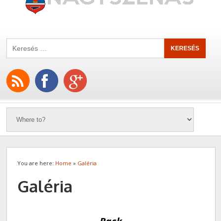
You are here:
Home
»
Galéria
Galéria