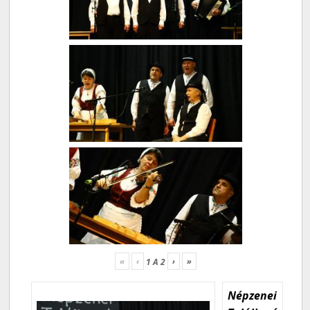
«
‹
›
»
1
A
2
Népzenei