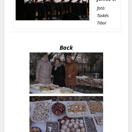
fotó:
Tüskés
Tibor
Back