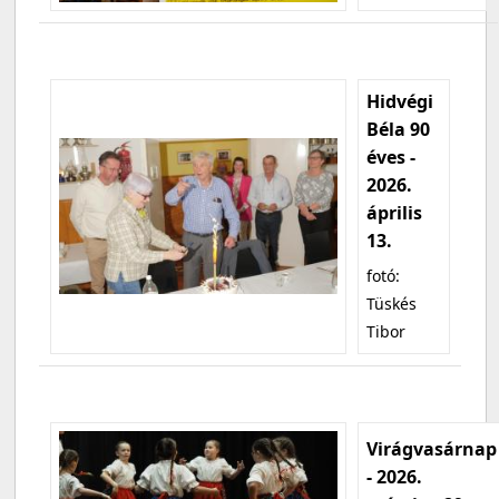
Hidvégi
Béla 90
éves -
2026.
április
13.
fotó:
Tüskés
Tibor
Virágvasárnap
- 2026.