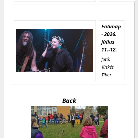
Falunap
- 2026.
július
11.-12.
fotó:
Tüskés
Tibor
Back