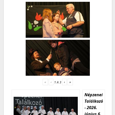
«
‹
›
»
1
A
3
Népzenei
Találkozó
- 2026.
június 6.