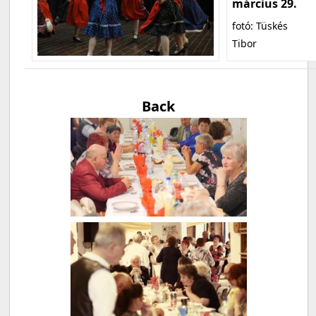
március 29.
fotó: Tüskés
Tibor
Back