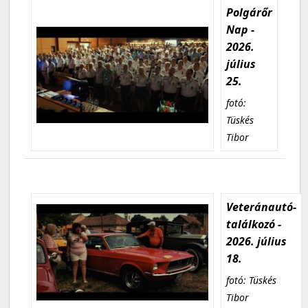
Polgárőr
Nap -
2026.
július
25.
fotó:
Tüskés
Tibor
Veteránautó-
találkozó -
2026. július
18.
fotó: Tüskés
Tibor