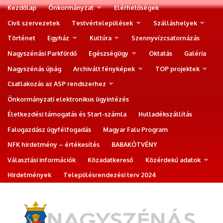
Kezdőlap
Önkormányzat
Elérhetőségek
Civil szervezetek
Testvértelepülések
Szálláshelyek
Történet
Egyház
Kultúra
Szennyvízcsatornázás
Nagyszénási Parkfürdő
Egészségügy
Oktatás
Galéria
Nagyszénás újság
Archivált fényképek
TOP projektek
Csatlakozás az ASP rendszerhez
Önkormányzati elektronikus ügyintézés
Életkezdési támogatás és Start-számla
Hulladékszállítás
Falugazdász ügyfélfogadás
Magyar Falu Program
NFK hirdetmény – értékesítés
BABAKÖTVÉNY
Választási információk
Közadatkereső
Közérdekű adatok
Hirdetmények
Településrendezési terv 2024