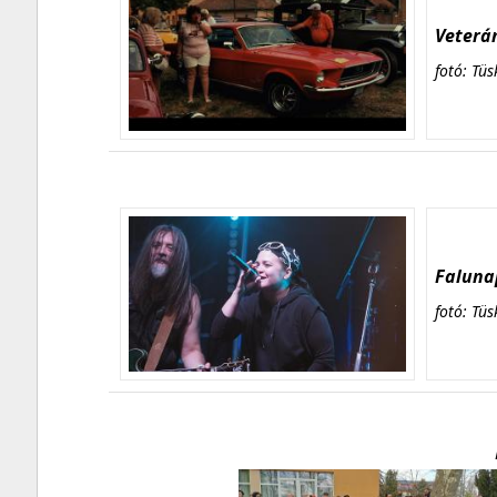
Veterán
fotó: Tüs
Falunap
fotó: Tüs