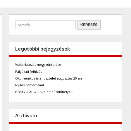
Legutóbbi bejegyzések
Vízkorlátozás megszüntetése
Pályázati felhívás
Ökumenikus istentisztelet augusztus 20-án
Nyitás hamarosan!
HŐSÉGRIADÓ – Kijelölt hűsölőhelyek
Archívum