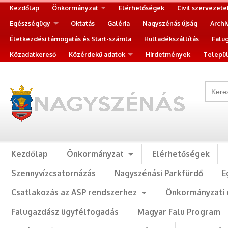
Kezdőlap
Önkormányzat
Elérhetőségek
Civil szervezete
Egészségügy
Oktatás
Galéria
Nagyszénás újság
Archi
Életkezdési támogatás és Start-számla
Hulladékszállítás
Falu
Közadatkereső
Közérdekű adatok
Hirdetmények
Települ
Kezdőlap
Önkormányzat
Elérhetőségek
Szennyvízcsatornázás
Nagyszénási Parkfürdő
E
Csatlakozás az ASP rendszerhez
Önkormányzati 
Falugazdász ügyfélfogadás
Magyar Falu Program