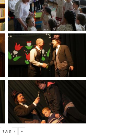
›
»
1
A
3