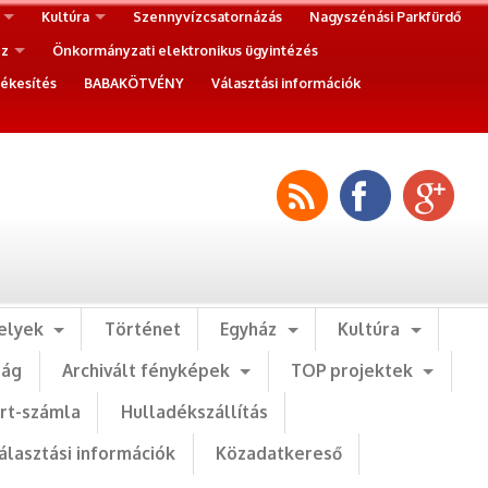
Kultúra
Szennyvízcsatornázás
Nagyszénási Parkfürdő
ez
Önkormányzati elektronikus ügyintézés
ékesítés
BABAKÖTVÉNY
Választási információk
elyek
Történet
Egyház
Kultúra
ság
Archivált fényképek
TOP projektek
art-számla
Hulladékszállítás
álasztási információk
Közadatkereső