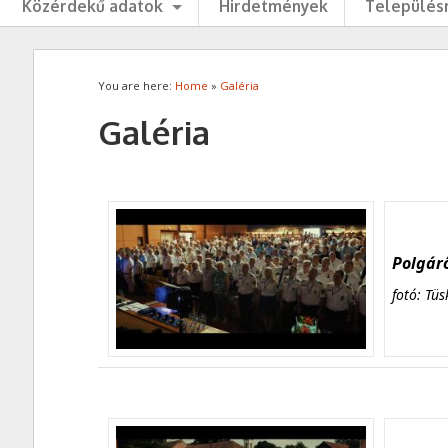
Közérdekű adatok
Hirdetmények
Településr
You are here:
Home
»
Galéria
Galéria
Polgárő
fotó: Tüs