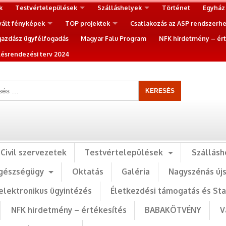
k
Testvértelepülések
Szálláshelyek
Történet
Egyház
vált fényképek
TOP projektek
Csatlakozás az ASP rendszerh
gazdász ügyfélfogadás
Magyar Falu Program
NFK hirdetmény – ért
ésrendezési terv 2024
Civil szervezetek
Testvértelepülések
Szállásh
gészségügy
Oktatás
Galéria
Nagyszénás új
elektronikus ügyintézés
Életkezdési támogatás és St
NFK hirdetmény – értékesítés
BABAKÖTVÉNY
V