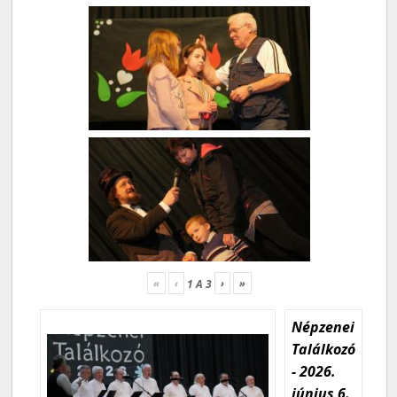
«
‹
›
»
1
A
3
Népzenei
Találkozó
- 2026.
június 6.