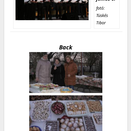
fotó:
Tüskés
Tibor
Back