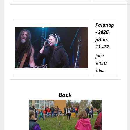
Falunap
- 2026.
július
11.-12.
fotó:
Tüskés
Tibor
Back