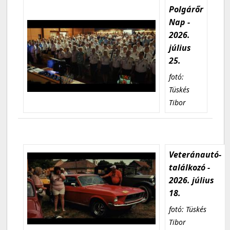
Polgárőr
Nap -
2026.
július
25.
fotó:
Tüskés
Tibor
Veteránautó-
találkozó -
2026. július
18.
fotó: Tüskés
Tibor