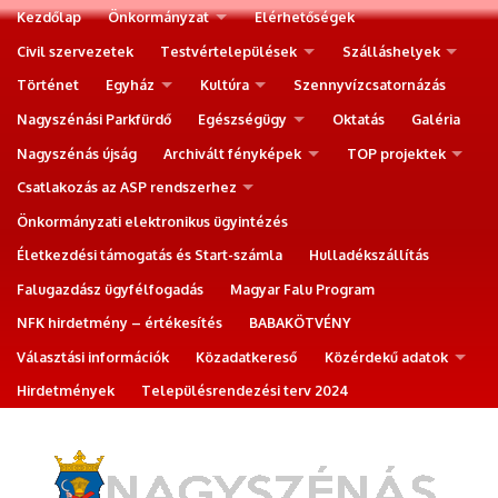
Kezdőlap
Önkormányzat
Elérhetőségek
Civil szervezetek
Testvértelepülések
Szálláshelyek
Történet
Egyház
Kultúra
Szennyvízcsatornázás
Nagyszénási Parkfürdő
Egészségügy
Oktatás
Galéria
Nagyszénás újság
Archivált fényképek
TOP projektek
Csatlakozás az ASP rendszerhez
Önkormányzati elektronikus ügyintézés
Életkezdési támogatás és Start-számla
Hulladékszállítás
Falugazdász ügyfélfogadás
Magyar Falu Program
NFK hirdetmény – értékesítés
BABAKÖTVÉNY
Választási információk
Közadatkereső
Közérdekű adatok
Hirdetmények
Településrendezési terv 2024