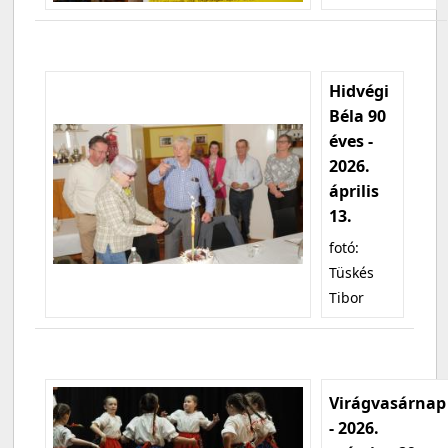
Hidvégi
Béla 90
éves -
2026.
április
13.
fotó:
Tüskés
Tibor
Virágvasárnap
- 2026.