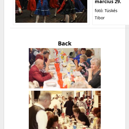
március 29.
fotó: Tüskés
Tibor
Back