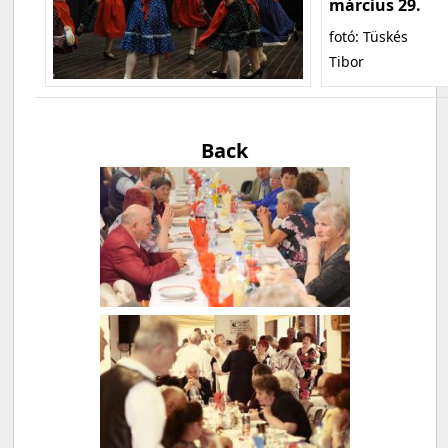
március 29.
fotó: Tüskés
Tibor
Back