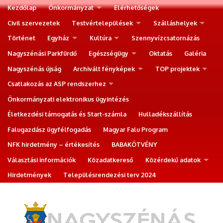
Kezdőlap
Önkormányzat
Elérhetőségek
Civil szervezetek
Testvértelepülések
Szálláshelyek
Történet
Egyház
Kultúra
Szennyvízcsatornázás
Nagyszénási Parkfürdő
Egészségügy
Oktatás
Galéria
Nagyszénás újság
Archivált fényképek
TOP projektek
Csatlakozás az ASP rendszerhez
Önkormányzati elektronikus ügyintézés
Életkezdési támogatás és Start-számla
Hulladékszállítás
Falugazdász ügyfélfogadás
Magyar Falu Program
NFK hirdetmény – értékesítés
BABAKÖTVÉNY
Választási információk
Közadatkereső
Közérdekű adatok
Hirdetmények
Településrendezési terv 2024