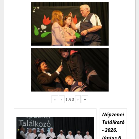
«
‹
›
»
1
A
3
Népzenei
Találkozó
- 2026.
június 6.