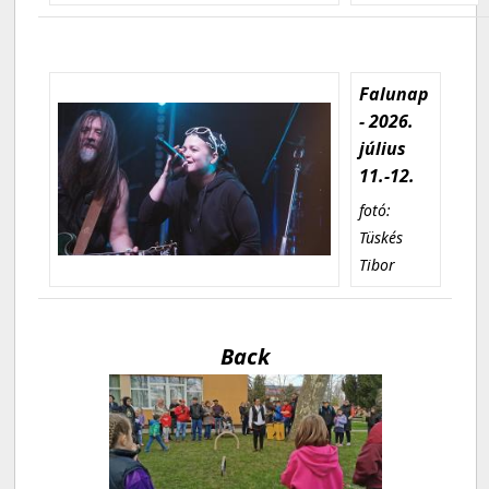
Falunap
- 2026.
július
11.-12.
fotó:
Tüskés
Tibor
Back