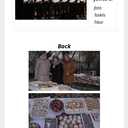
fotó:
Tüskés
Tibor
Back