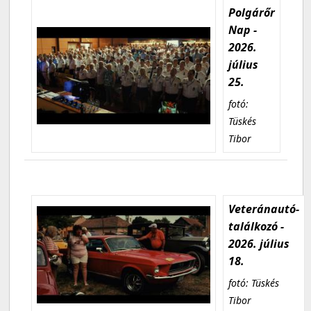
Polgárőr
Nap -
2026.
július
25.
fotó:
Tüskés
Tibor
Veteránautó-
találkozó -
2026. július
18.
fotó: Tüskés
Tibor