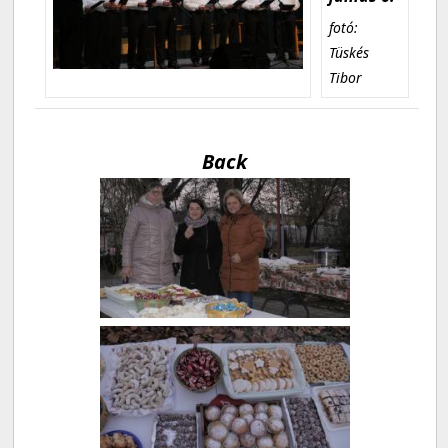
fotó:
Tüskés
Tibor
Back