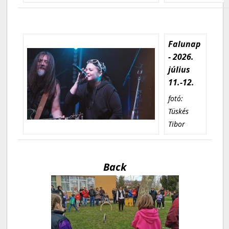
Falunap
- 2026.
július
11.-12.
fotó:
Tüskés
Tibor
Back