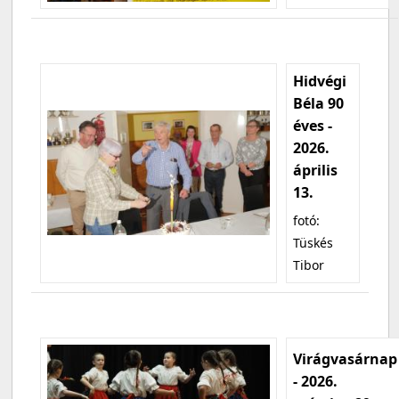
Hidvégi
Béla 90
éves -
2026.
április
13.
fotó:
Tüskés
Tibor
Virágvasárnap
- 2026.