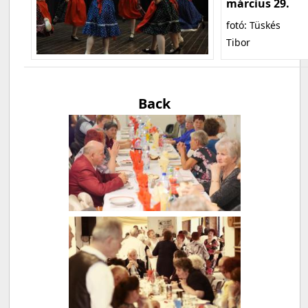
március 29.
fotó: Tüskés
Tibor
Back