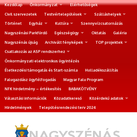
Kezdőlap
Önkormányzat
Elérhetőségek
Civil szervezetek
Testvértelepülések
Szálláshelyek
Történet
Egyház
Kultúra
Szennyvízcsatornázás
Nagyszénási Parkfürdő
Egészségügy
Oktatás
Galéria
Nagyszénás újság
Archivált fényképek
TOP projektek
Csatlakozás az ASP rendszerhez
Önkormányzati elektronikus ügyintézés
Életkezdési támogatás és Start-számla
Hulladékszállítás
Falugazdász ügyfélfogadás
Magyar Falu Program
NFK hirdetmény – értékesítés
BABAKÖTVÉNY
Választási információk
Közadatkereső
Közérdekű adatok
Hirdetmények
Településrendezési terv 2024