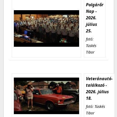
Polgárőr
Nap -
2026.
július
25.
fotó:
Tüskés
Tibor
Veteránautó-
találkozó -
2026. július
18.
fotó: Tüskés
Tibor