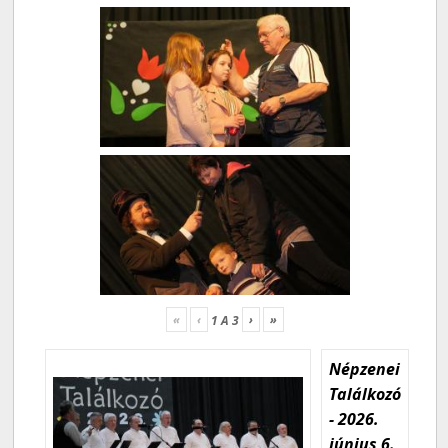
«
‹
›
»
1
A
3
Népzenei
Találkozó
- 2026.
június 6.