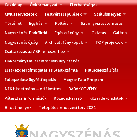
Kezdőlap
Önkormányzat
Elérhetőségek
Civil szervezetek
Testvértelepülések
Szálláshelyek
Történet
Egyház
Kultúra
Szennyvízcsatornázás
Nagyszénási Parkfürdő
Egészségügy
Oktatás
Galéria
Nagyszénás újság
Archivált fényképek
TOP projektek
Csatlakozás az ASP rendszerhez
Önkormányzati elektronikus ügyintézés
Életkezdési támogatás és Start-számla
Hulladékszállítás
Falugazdász ügyfélfogadás
Magyar Falu Program
NFK hirdetmény – értékesítés
BABAKÖTVÉNY
Választási információk
Közadatkereső
Közérdekű adatok
Hirdetmények
Településrendezési terv 2024