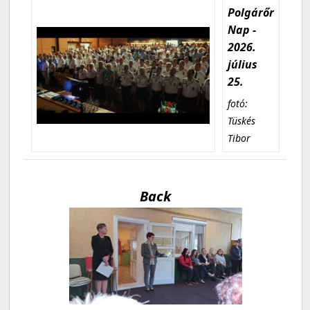
Polgárőr
Nap -
2026.
július
25.
fotó:
Tüskés
Tibor
Back