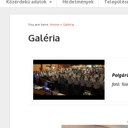
Közérdekű adatok
Hirdetmények
Településr
You are here:
Home
»
Galéria
Galéria
Polgárő
fotó: Tüs