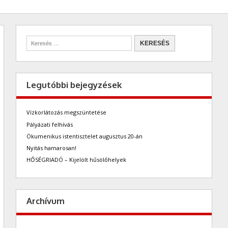
Legutóbbi bejegyzések
Vízkorlátozás megszüntetése
Pályázati felhívás
Ökumenikus istentisztelet augusztus 20-án
Nyitás hamarosan!
HŐSÉGRIADÓ – Kijelölt hűsölőhelyek
Archívum