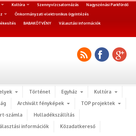
Kultúra
Szennyvízcsatornázás
Nagyszénási Parkfürdő
ez
Önkormányzati elektronikus ügyintézés
ékesítés
BABAKÖTVÉNY
Választási információk
elyek
Történet
Egyház
Kultúra
ság
Archivált fényképek
TOP projektek
art-számla
Hulladékszállítás
álasztási információk
Közadatkereső