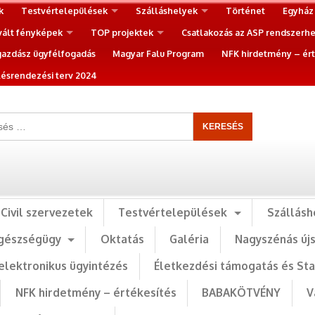
k
Testvértelepülések
Szálláshelyek
Történet
Egyház
vált fényképek
TOP projektek
Csatlakozás az ASP rendszerh
gazdász ügyfélfogadás
Magyar Falu Program
NFK hirdetmény – ért
ésrendezési terv 2024
Civil szervezetek
Testvértelepülések
Szállásh
gészségügy
Oktatás
Galéria
Nagyszénás új
elektronikus ügyintézés
Életkezdési támogatás és St
NFK hirdetmény – értékesítés
BABAKÖTVÉNY
V