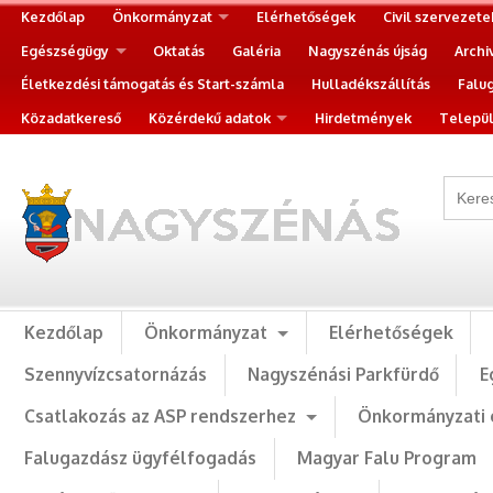
Kezdőlap
Önkormányzat
Elérhetőségek
Civil szervezete
Egészségügy
Oktatás
Galéria
Nagyszénás újság
Archi
Életkezdési támogatás és Start-számla
Hulladékszállítás
Falu
Közadatkereső
Közérdekű adatok
Hirdetmények
Települ
Kezdőlap
Önkormányzat
Elérhetőségek
Szennyvízcsatornázás
Nagyszénási Parkfürdő
E
Csatlakozás az ASP rendszerhez
Önkormányzati 
Falugazdász ügyfélfogadás
Magyar Falu Program