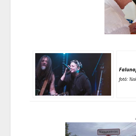
Falunap
fotó: Tüs