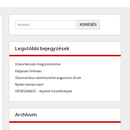
Legutóbbi bejegyzések
Vízkorlátozás megszüntetése
Pályázati felhívás
Ökumenikus istentisztelet augusztus 20-án
Nyitás hamarosan!
HŐSÉGRIADÓ – Kijelölt hűsölőhelyek
Archívum