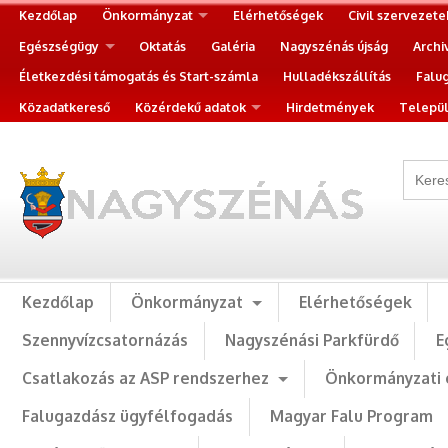
Kezdőlap
Önkormányzat
Elérhetőségek
Civil szervezete
Egészségügy
Oktatás
Galéria
Nagyszénás újság
Archi
Életkezdési támogatás és Start-számla
Hulladékszállítás
Falu
Közadatkereső
Közérdekű adatok
Hirdetmények
Települ
Kezdőlap
Önkormányzat
Elérhetőségek
Szennyvízcsatornázás
Nagyszénási Parkfürdő
E
Csatlakozás az ASP rendszerhez
Önkormányzati 
Falugazdász ügyfélfogadás
Magyar Falu Program