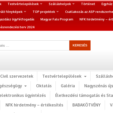
k
Testvértelepülések
Szálláshelyek
Történet
Egyház
vált fényképek
TOP projektek
Csatlakozás az ASP rendszerh
gazdász ügyfélfogadás
Magyar Falu Program
NFK hirdetmény – ért
ésrendezési terv 2024
Civil szervezetek
Testvértelepülések
Szállásh
gészségügy
Oktatás
Galéria
Nagyszénás új
elektronikus ügyintézés
Életkezdési támogatás és St
NFK hirdetmény – értékesítés
BABAKÖTVÉNY
V