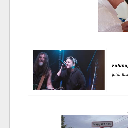
Falunap
fotó: Tüs