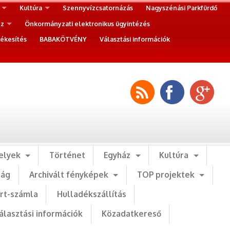
Kultúra
Szennyvízcsatornázás
Nagyszénási Parkfürdő
ez
Önkormányzati elektronikus ügyintézés
ékesítés
BABAKÖTVÉNY
Választási információk
elyek
Történet
Egyház
Kultúra
ság
Archivált fényképek
TOP projektek
art-számla
Hulladékszállítás
álasztási információk
Közadatkereső