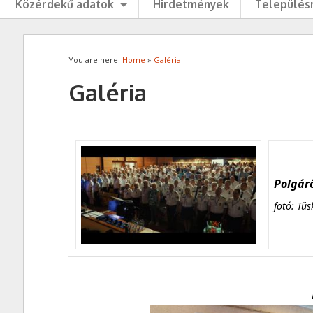
Közérdekű adatok
Hirdetmények
Településr
You are here:
Home
»
Galéria
Galéria
Polgárő
fotó: Tüs