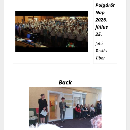
Polgárőr
Nap -
2026.
július
25.
fotó:
Tüskés
Tibor
Back