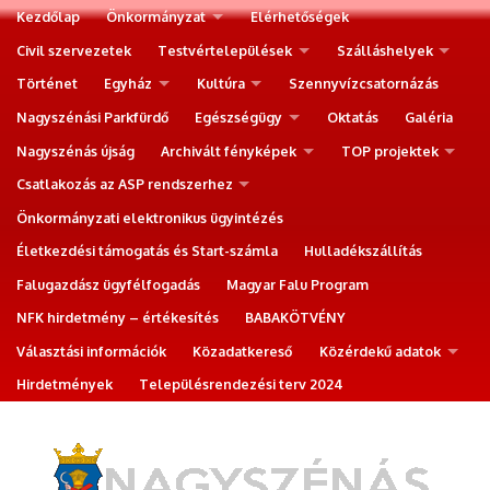
Kezdőlap
Önkormányzat
Elérhetőségek
Civil szervezetek
Testvértelepülések
Szálláshelyek
Történet
Egyház
Kultúra
Szennyvízcsatornázás
Nagyszénási Parkfürdő
Egészségügy
Oktatás
Galéria
Nagyszénás újság
Archivált fényképek
TOP projektek
Csatlakozás az ASP rendszerhez
Önkormányzati elektronikus ügyintézés
Életkezdési támogatás és Start-számla
Hulladékszállítás
Falugazdász ügyfélfogadás
Magyar Falu Program
NFK hirdetmény – értékesítés
BABAKÖTVÉNY
Választási információk
Közadatkereső
Közérdekű adatok
Hirdetmények
Településrendezési terv 2024