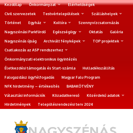
Kezdőlap
Önkormányzat
Elérhetőségek
Civil szervezetek
Testvértelepülések
Szálláshelyek
Történet
Egyház
Kultúra
Szennyvízcsatornázás
Nagyszénási Parkfürdő
Egészségügy
Oktatás
Galéria
Nagyszénás újság
Archivált fényképek
TOP projektek
Csatlakozás az ASP rendszerhez
Önkormányzati elektronikus ügyintézés
Életkezdési támogatás és Start-számla
Hulladékszállítás
Falugazdász ügyfélfogadás
Magyar Falu Program
NFK hirdetmény – értékesítés
BABAKÖTVÉNY
Választási információk
Közadatkereső
Közérdekű adatok
Hirdetmények
Településrendezési terv 2024