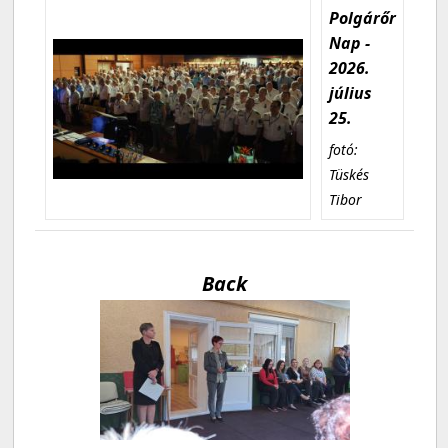
Polgárőr
Nap -
2026.
július
25.
fotó:
Tüskés
Tibor
Back