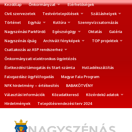
Kezdőlap
Önkormányzat
Elérhetőségek
Civil szervezetek
Testvértelepülések
Szálláshelyek
Történet
Egyház
Kultúra
Szennyvízcsatornázás
Nagyszénási Parkfürdő
Egészségügy
Oktatás
Galéria
Nagyszénás újság
Archivált fényképek
TOP projektek
Csatlakozás az ASP rendszerhez
Önkormányzati elektronikus ügyintézés
Életkezdési támogatás és Start-számla
Hulladékszállítás
Falugazdász ügyfélfogadás
Magyar Falu Program
NFK hirdetmény – értékesítés
BABAKÖTVÉNY
Választási információk
Közadatkereső
Közérdekű adatok
Hirdetmények
Településrendezési terv 2024