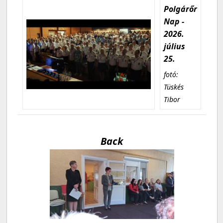
Polgárőr
Nap -
2026.
július
25.
fotó:
Tüskés
Tibor
Back