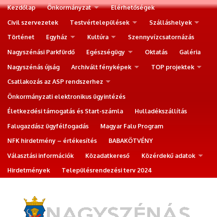
Kezdőlap
Önkormányzat
Elérhetőségek
Civil szervezetek
Testvértelepülések
Szálláshelyek
Történet
Egyház
Kultúra
Szennyvízcsatornázás
Nagyszénási Parkfürdő
Egészségügy
Oktatás
Galéria
Nagyszénás újság
Archivált fényképek
TOP projektek
Csatlakozás az ASP rendszerhez
Önkormányzati elektronikus ügyintézés
Életkezdési támogatás és Start-számla
Hulladékszállítás
Falugazdász ügyfélfogadás
Magyar Falu Program
NFK hirdetmény – értékesítés
BABAKÖTVÉNY
Választási információk
Közadatkereső
Közérdekű adatok
Hirdetmények
Településrendezési terv 2024