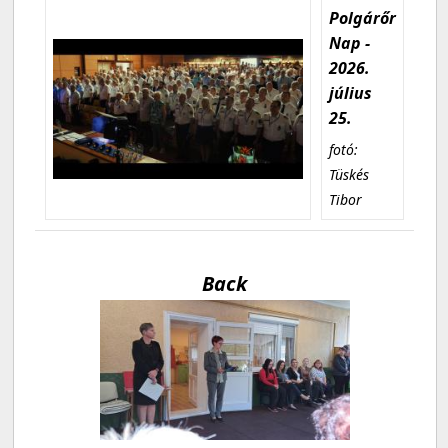
Polgárőr
Nap -
2026.
július
25.
fotó:
Tüskés
Tibor
Back