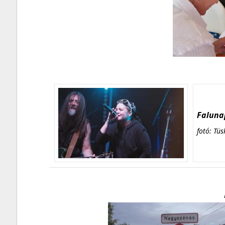
Falunap
fotó: Tüs