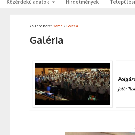
Közérdekű adatok
Hirdetmények
Településr
You are here:
Home
»
Galéria
Galéria
Polgárő
fotó: Tüs