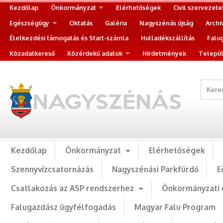
Kezdőlap
Önkormányzat
Elérhetőségek
Civil szervezete
Egészségügy
Oktatás
Galéria
Nagyszénás újság
Archi
Életkezdési támogatás és Start-számla
Hulladékszállítás
Falu
Közadatkereső
Közérdekű adatok
Hirdetmények
Települ
Kezdőlap
Önkormányzat
Elérhetőségek
Szennyvízcsatornázás
Nagyszénási Parkfürdő
E
Csatlakozás az ASP rendszerhez
Önkormányzati 
Falugazdász ügyfélfogadás
Magyar Falu Program