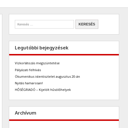
Legutóbbi bejegyzések
Vízkorlátozás megszüntetése
Pályázati felhívás
Ökumenikus istentisztelet augusztus 20-án
Nyitás hamarosan!
HŐSÉGRIADÓ – Kijelölt hűsölőhelyek
Archívum