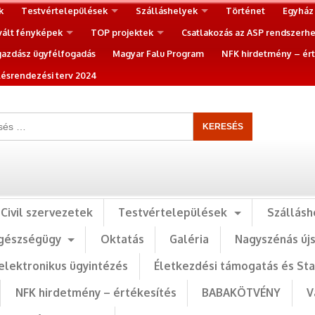
k
Testvértelepülések
Szálláshelyek
Történet
Egyház
vált fényképek
TOP projektek
Csatlakozás az ASP rendszerh
gazdász ügyfélfogadás
Magyar Falu Program
NFK hirdetmény – ért
ésrendezési terv 2024
Civil szervezetek
Testvértelepülések
Szállásh
gészségügy
Oktatás
Galéria
Nagyszénás új
elektronikus ügyintézés
Életkezdési támogatás és St
NFK hirdetmény – értékesítés
BABAKÖTVÉNY
V