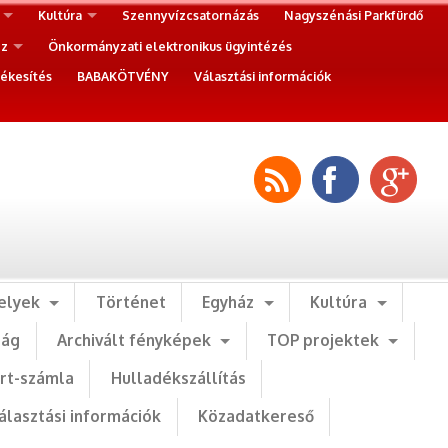
Kultúra
Szennyvízcsatornázás
Nagyszénási Parkfürdő
ez
Önkormányzati elektronikus ügyintézés
ékesítés
BABAKÖTVÉNY
Választási információk
elyek
Történet
Egyház
Kultúra
ság
Archivált fényképek
TOP projektek
art-számla
Hulladékszállítás
álasztási információk
Közadatkereső