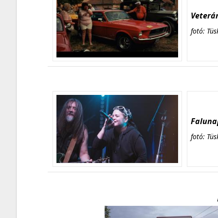
Veterán
fotó: Tüs
Falunap
fotó: Tüs