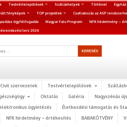
k
Testvértelepülések
Szálláshelyek
Történet
Egyház
vált fényképek
TOP projektek
Csatlakozás az ASP rendszerh
gazdász ügyfélfogadás
Magyar Falu Program
NFK hirdetmény – ért
ésrendezési terv 2024
Civil szervezetek
Testvértelepülések
Szállásh
gészségügy
Oktatás
Galéria
Nagyszénás új
elektronikus ügyintézés
Életkezdési támogatás és St
NFK hirdetmény – értékesítés
BABAKÖTVÉNY
V