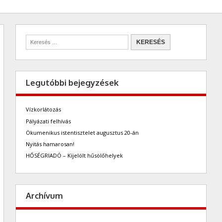
Legutóbbi bejegyzések
Vízkorlátozás
Pályázati felhívás
Ökumenikus istentisztelet augusztus 20-án
Nyitás hamarosan!
HŐSÉGRIADÓ – Kijelölt hűsölőhelyek
Archívum