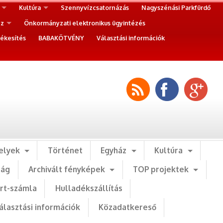
Kultúra
Szennyvízcsatornázás
Nagyszénási Parkfürdő
ez
Önkormányzati elektronikus ügyintézés
ékesítés
BABAKÖTVÉNY
Választási információk
elyek
Történet
Egyház
Kultúra
ság
Archivált fényképek
TOP projektek
art-számla
Hulladékszállítás
álasztási információk
Közadatkereső