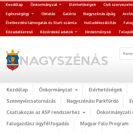
Kezdőlap
Önkormányzat
Elérhetőségek
Civil szervezete
Egészségügy
Oktatás
Galéria
Nagyszénás újság
Archi
Életkezdési támogatás és Start-számla
Hulladékszállítás
Falu
Közadatkereső
Közérdekű adatok
Hirdetmények
Települ
Kezdőlap
Önkormányzat
Elérhetőségek
Szennyvízcsatornázás
Nagyszénási Parkfürdő
E
Csatlakozás az ASP rendszerhez
Önkormányzati 
Falugazdász ügyfélfogadás
Magyar Falu Program