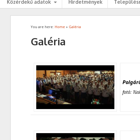
Közérdekű adatok
Hirdetmények
Településr
You are here:
Home
»
Galéria
Galéria
Polgárő
fotó: Tüs