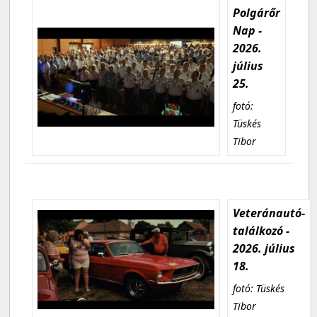
Polgárőr
Nap -
2026.
július
25.
fotó:
Tüskés
Tibor
Veteránautó-
találkozó -
2026. július
18.
fotó: Tüskés
Tibor