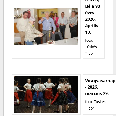
Béla 90
éves -
2026.
április
13.
fotó:
Tüskés
Tibor
Virágvasárnap
- 2026.
március 29.
fotó: Tüskés
Tibor