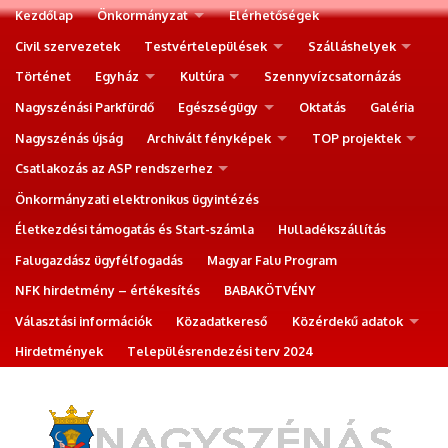
Kezdőlap
Önkormányzat
Elérhetőségek
Civil szervezetek
Testvértelepülések
Szálláshelyek
Történet
Egyház
Kultúra
Szennyvízcsatornázás
Nagyszénási Parkfürdő
Egészségügy
Oktatás
Galéria
Nagyszénás újság
Archivált fényképek
TOP projektek
Csatlakozás az ASP rendszerhez
Önkormányzati elektronikus ügyintézés
Életkezdési támogatás és Start-számla
Hulladékszállítás
Falugazdász ügyfélfogadás
Magyar Falu Program
NFK hirdetmény – értékesítés
BABAKÖTVÉNY
Választási információk
Közadatkereső
Közérdekű adatok
Hirdetmények
Településrendezési terv 2024