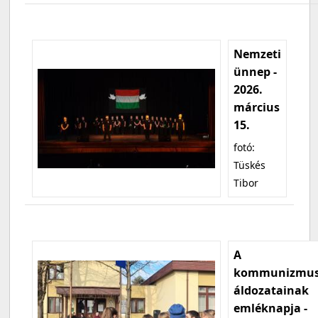
Nemzeti
ünnep -
2026.
március
15.
fotó:
Tüskés
Tibor
A
kommunizmu
áldozatainak
emléknapja -