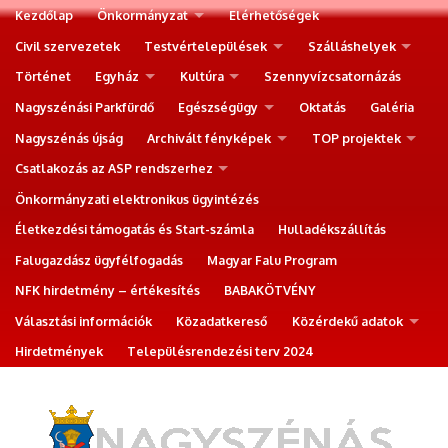
Kezdőlap
Önkormányzat
Elérhetőségek
Civil szervezetek
Testvértelepülések
Szálláshelyek
Történet
Egyház
Kultúra
Szennyvízcsatornázás
Nagyszénási Parkfürdő
Egészségügy
Oktatás
Galéria
Nagyszénás újság
Archivált fényképek
TOP projektek
Csatlakozás az ASP rendszerhez
Önkormányzati elektronikus ügyintézés
Életkezdési támogatás és Start-számla
Hulladékszállítás
Falugazdász ügyfélfogadás
Magyar Falu Program
NFK hirdetmény – értékesítés
BABAKÖTVÉNY
Választási információk
Közadatkereső
Közérdekű adatok
Hirdetmények
Településrendezési terv 2024