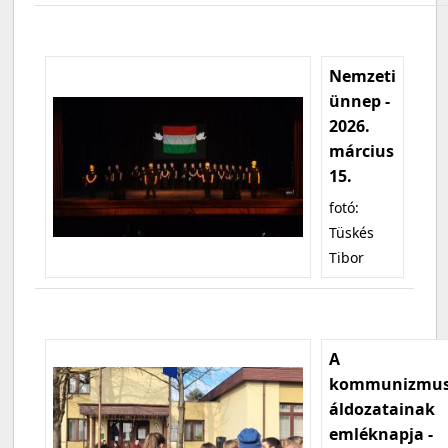
Nemzeti
ünnep -
2026.
március
15.
fotó:
Tüskés
Tibor
A
kommunizmu
áldozatainak
emléknapja -