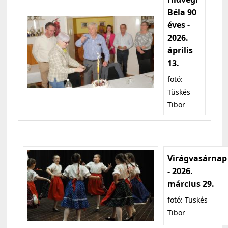
Béla 90
éves -
2026.
április
13.
fotó:
Tüskés
Tibor
Virágvasárnap
- 2026.
március 29.
fotó: Tüskés
Tibor