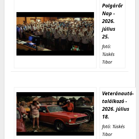
Polgárőr
Nap -
2026.
július
25.
fotó:
Tüskés
Tibor
Veteránautó-
találkozó -
2026. július
18.
fotó: Tüskés
Tibor