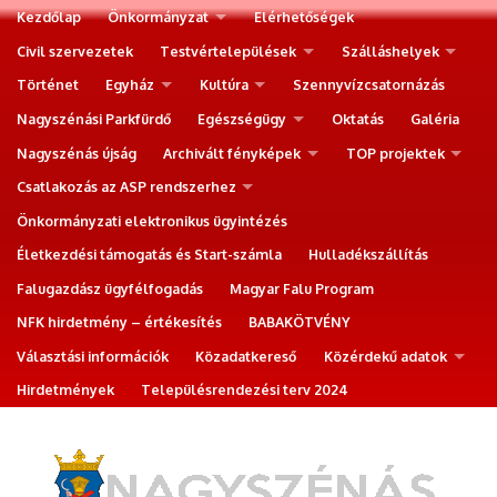
Kezdőlap
Önkormányzat
Elérhetőségek
Civil szervezetek
Testvértelepülések
Szálláshelyek
Történet
Egyház
Kultúra
Szennyvízcsatornázás
Nagyszénási Parkfürdő
Egészségügy
Oktatás
Galéria
Nagyszénás újság
Archivált fényképek
TOP projektek
Csatlakozás az ASP rendszerhez
Önkormányzati elektronikus ügyintézés
Életkezdési támogatás és Start-számla
Hulladékszállítás
Falugazdász ügyfélfogadás
Magyar Falu Program
NFK hirdetmény – értékesítés
BABAKÖTVÉNY
Választási információk
Közadatkereső
Közérdekű adatok
Hirdetmények
Településrendezési terv 2024