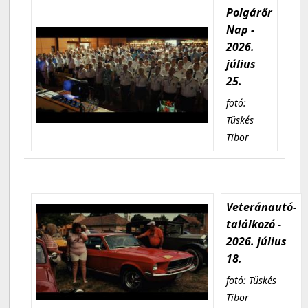
Polgárőr
Nap -
2026.
július
25.
fotó:
Tüskés
Tibor
Veteránautó-
találkozó -
2026. július
18.
fotó: Tüskés
Tibor