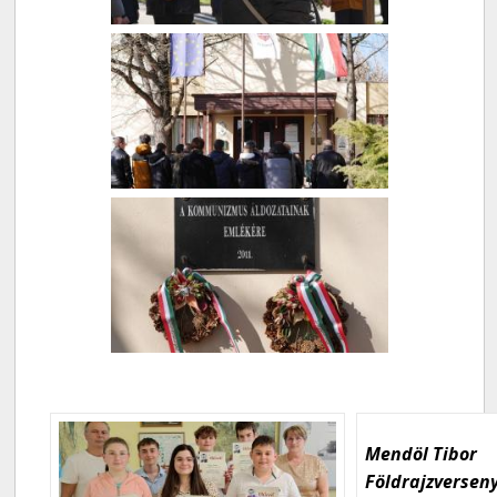
Mendöl Tibor
Földrajzversen