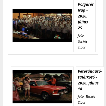
Polgárőr
Nap -
2026.
július
25.
fotó:
Tüskés
Tibor
Veteránautó-
találkozó -
2026. július
18.
fotó: Tüskés
Tibor