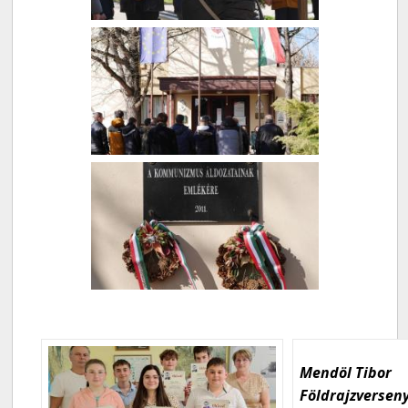
Mendöl Tibor
Földrajzversen