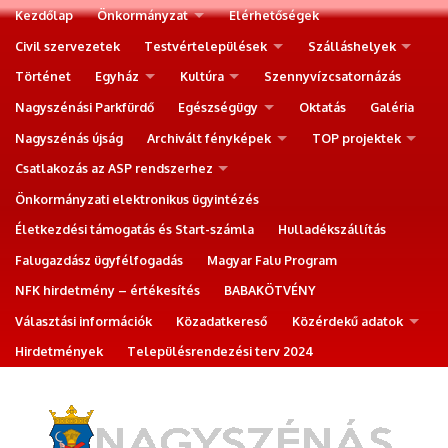
Kezdőlap
Önkormányzat
Elérhetőségek
Civil szervezetek
Testvértelepülések
Szálláshelyek
Történet
Egyház
Kultúra
Szennyvízcsatornázás
Nagyszénási Parkfürdő
Egészségügy
Oktatás
Galéria
Nagyszénás újság
Archivált fényképek
TOP projektek
Csatlakozás az ASP rendszerhez
Önkormányzati elektronikus ügyintézés
Életkezdési támogatás és Start-számla
Hulladékszállítás
Falugazdász ügyfélfogadás
Magyar Falu Program
NFK hirdetmény – értékesítés
BABAKÖTVÉNY
Választási információk
Közadatkereső
Közérdekű adatok
Hirdetmények
Településrendezési terv 2024