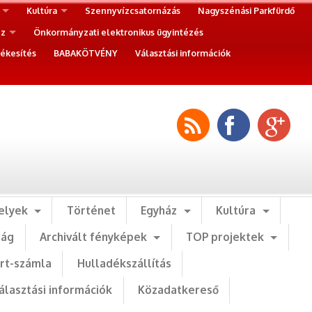
Kultúra
Szennyvízcsatornázás
Nagyszénási Parkfürdő
ez
Önkormányzati elektronikus ügyintézés
ékesítés
BABAKÖTVÉNY
Választási információk
elyek
Történet
Egyház
Kultúra
ság
Archivált fényképek
TOP projektek
art-számla
Hulladékszállítás
álasztási információk
Közadatkereső