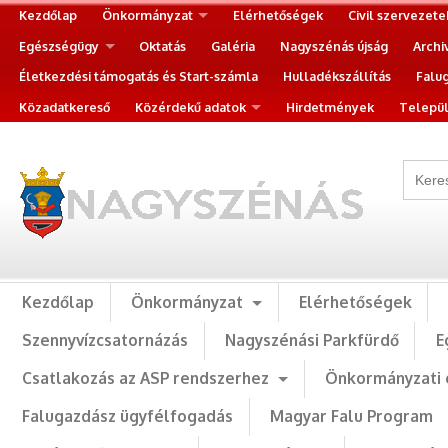
Kezdőlap
Önkormányzat
Elérhetőségek
Civil szervezete
Egészségügy
Oktatás
Galéria
Nagyszénás újság
Archi
Életkezdési támogatás és Start-számla
Hulladékszállítás
Falu
Közadatkereső
Közérdekű adatok
Hirdetmények
Települ
Kezdőlap
Önkormányzat
Elérhetőségek
Szennyvízcsatornázás
Nagyszénási Parkfürdő
E
Csatlakozás az ASP rendszerhez
Önkormányzati 
Falugazdász ügyfélfogadás
Magyar Falu Program