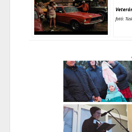
Veterán
fotó: Tüs