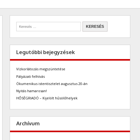
Legutóbbi bejegyzések
Vízkorlátozás megszüntetése
Pályázati felhívás
Ökumenikus istentisztelet augusztus 20-án
Nyitás hamarosan!
HŐSÉGRIADÓ – Kijelölt hűsölőhelyek
Archívum