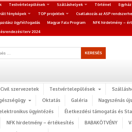
k
Testvértelepülések
Szálláshelyek
Történet
Egyház
vált fényképek
TOP projektek
Csatlakozás az ASP rendszerh
gazdász ügyfélfogadás
Magyar Falu Program
NFK hirdetmény – ért
ésrendezési terv 2024
Civil szervezetek
Testvértelepülések
Szállásh
gészségügy
Oktatás
Galéria
Nagyszénás új
elektronikus ügyintézés
Életkezdési támogatás és St
NFK hirdetmény – értékesítés
BABAKÖTVÉNY
V