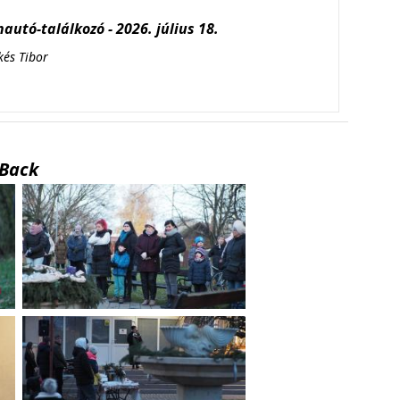
autó-találkozó - 2026. július 18.
kés Tibor
Back