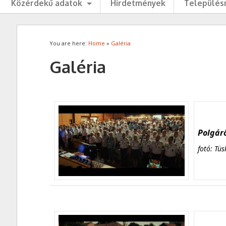
Közérdekű adatok
Hirdetmények
Településr
You are here:
Home
»
Galéria
Galéria
Polgárő
fotó: Tüs