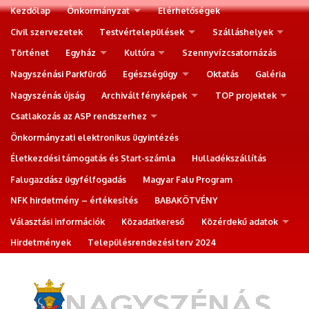
Kezdőlap
Önkormányzat
Elérhetőségek
Civil szervezetek
Testvértelepülések
Szálláshelyek
Történet
Egyház
Kultúra
Szennyvízcsatornázás
Nagyszénási Parkfürdő
Egészségügy
Oktatás
Galéria
Nagyszénás újság
Archivált fényképek
TOP projektek
Csatlakozás az ASP rendszerhez
Önkormányzati elektronikus ügyintézés
Életkezdési támogatás és Start-számla
Hulladékszállítás
Falugazdász ügyfélfogadás
Magyar Falu Program
NFK hirdetmény – értékesítés
BABAKÖTVÉNY
Választási információk
Közadatkereső
Közérdekű adatok
Hirdetmények
Településrendezési terv 2024