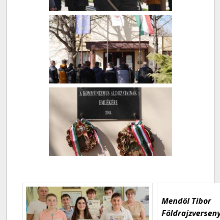
Mendöl Tibor
Földrajzversen