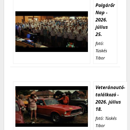
Polgárőr
Nap -
2026.
július
25.
fotó:
Tüskés
Tibor
Veteránautó-
találkozó -
2026. július
18.
fotó: Tüskés
Tibor