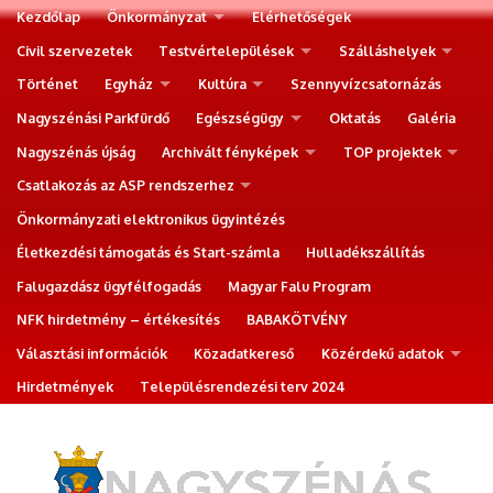
Kezdőlap
Önkormányzat
Elérhetőségek
Civil szervezetek
Testvértelepülések
Szálláshelyek
Történet
Egyház
Kultúra
Szennyvízcsatornázás
Nagyszénási Parkfürdő
Egészségügy
Oktatás
Galéria
Nagyszénás újság
Archivált fényképek
TOP projektek
Csatlakozás az ASP rendszerhez
Önkormányzati elektronikus ügyintézés
Életkezdési támogatás és Start-számla
Hulladékszállítás
Falugazdász ügyfélfogadás
Magyar Falu Program
NFK hirdetmény – értékesítés
BABAKÖTVÉNY
Választási információk
Közadatkereső
Közérdekű adatok
Hirdetmények
Településrendezési terv 2024