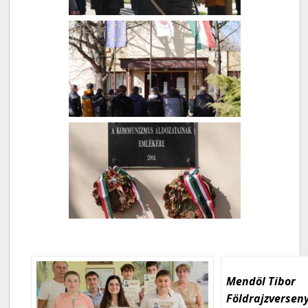
Mendöl Tibor
Földrajzversen