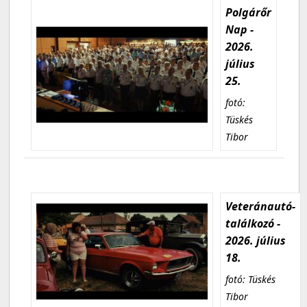
Polgárőr
Nap -
2026.
július
25.
fotó:
Tüskés
Tibor
Veteránautó-
találkozó -
2026. július
18.
fotó: Tüskés
Tibor