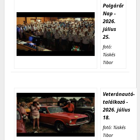
Polgárőr
Nap -
2026.
július
25.
fotó:
Tüskés
Tibor
Veteránautó-
találkozó -
2026. július
18.
fotó: Tüskés
Tibor