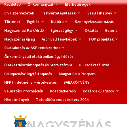
Kezdőlap
Önkormányzat
Elérhetőségek
Civil szervezetek
Testvértelepülések
Szálláshelyek
Történet
Egyház
Kultúra
Szennyvízcsatornázás
Nagyszénási Parkfürdő
Egészségügy
Oktatás
Galéria
Nagyszénás újság
Archivált fényképek
TOP projektek
Csatlakozás az ASP rendszerhez
Önkormányzati elektronikus ügyintézés
Életkezdési támogatás és Start-számla
Hulladékszállítás
Falugazdász ügyfélfogadás
Magyar Falu Program
NFK hirdetmény – értékesítés
BABAKÖTVÉNY
Választási információk
Közadatkereső
Közérdekű adatok
Hirdetmények
Településrendezési terv 2024