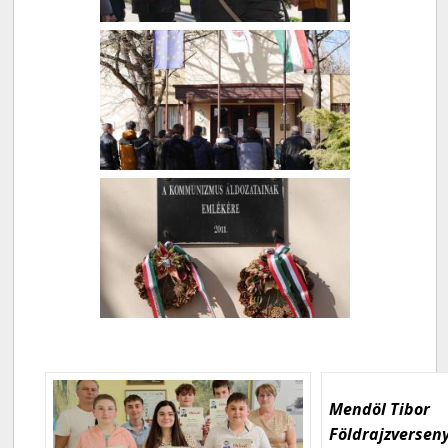
Mendöl Tibor
Földrajzversen