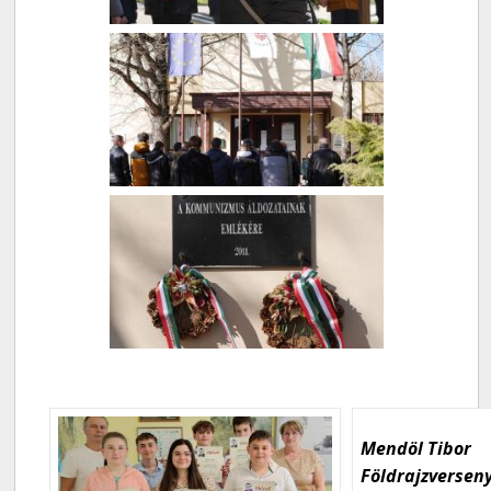
Mendöl Tibor
Földrajzversen