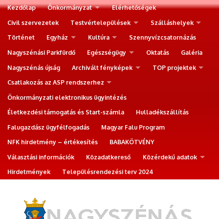
Kezdőlap
Önkormányzat
Elérhetőségek
Civil szervezetek
Testvértelepülések
Szálláshelyek
Történet
Egyház
Kultúra
Szennyvízcsatornázás
Nagyszénási Parkfürdő
Egészségügy
Oktatás
Galéria
Nagyszénás újság
Archivált fényképek
TOP projektek
Csatlakozás az ASP rendszerhez
Önkormányzati elektronikus ügyintézés
Életkezdési támogatás és Start-számla
Hulladékszállítás
Falugazdász ügyfélfogadás
Magyar Falu Program
NFK hirdetmény – értékesítés
BABAKÖTVÉNY
Választási információk
Közadatkereső
Közérdekű adatok
Hirdetmények
Településrendezési terv 2024