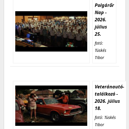
Polgárőr
Nap -
2026.
július
25.
fotó:
Tüskés
Tibor
Veteránautó-
találkozó -
2026. július
18.
fotó: Tüskés
Tibor