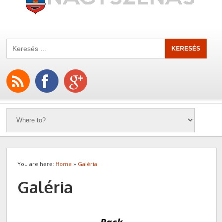
You are here:
Home
»
Galéria
Galéria