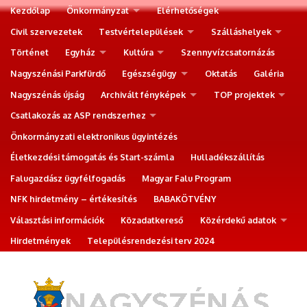
Kezdőlap
Önkormányzat
Elérhetőségek
Civil szervezetek
Testvértelepülések
Szálláshelyek
Történet
Egyház
Kultúra
Szennyvízcsatornázás
Nagyszénási Parkfürdő
Egészségügy
Oktatás
Galéria
Nagyszénás újság
Archivált fényképek
TOP projektek
Csatlakozás az ASP rendszerhez
Önkormányzati elektronikus ügyintézés
Életkezdési támogatás és Start-számla
Hulladékszállítás
Falugazdász ügyfélfogadás
Magyar Falu Program
NFK hirdetmény – értékesítés
BABAKÖTVÉNY
Választási információk
Közadatkereső
Közérdekű adatok
Hirdetmények
Településrendezési terv 2024