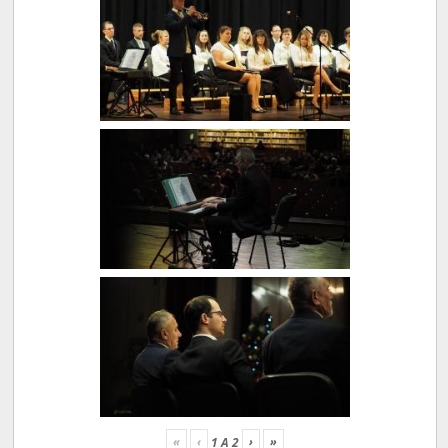
«
‹
›
»
1
A
2