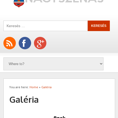
You are here:
Home
»
Galéria
Galéria