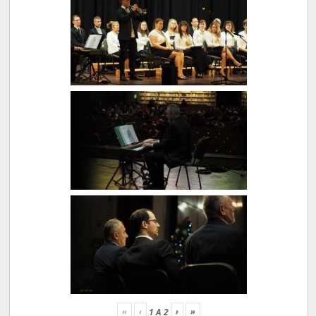
«
‹
›
»
1
A
2