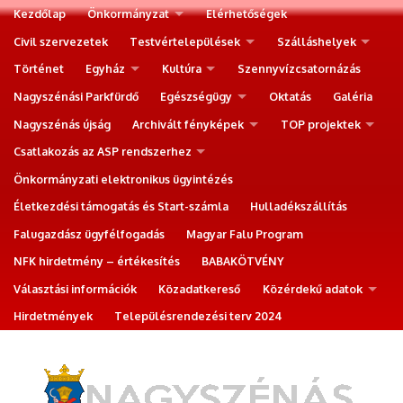
Kezdőlap
Önkormányzat
Elérhetőségek
Civil szervezetek
Testvértelepülések
Szálláshelyek
Történet
Egyház
Kultúra
Szennyvízcsatornázás
Nagyszénási Parkfürdő
Egészségügy
Oktatás
Galéria
Nagyszénás újság
Archivált fényképek
TOP projektek
Csatlakozás az ASP rendszerhez
Önkormányzati elektronikus ügyintézés
Életkezdési támogatás és Start-számla
Hulladékszállítás
Falugazdász ügyfélfogadás
Magyar Falu Program
NFK hirdetmény – értékesítés
BABAKÖTVÉNY
Választási információk
Közadatkereső
Közérdekű adatok
Hirdetmények
Településrendezési terv 2024