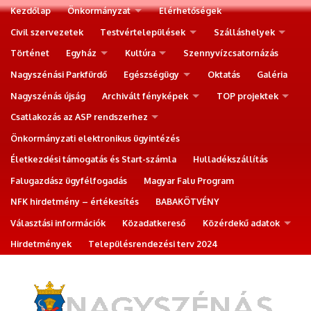
Kezdőlap
Önkormányzat
Elérhetőségek
Civil szervezetek
Testvértelepülések
Szálláshelyek
Történet
Egyház
Kultúra
Szennyvízcsatornázás
Nagyszénási Parkfürdő
Egészségügy
Oktatás
Galéria
Nagyszénás újság
Archivált fényképek
TOP projektek
Csatlakozás az ASP rendszerhez
Önkormányzati elektronikus ügyintézés
Életkezdési támogatás és Start-számla
Hulladékszállítás
Falugazdász ügyfélfogadás
Magyar Falu Program
NFK hirdetmény – értékesítés
BABAKÖTVÉNY
Választási információk
Közadatkereső
Közérdekű adatok
Hirdetmények
Településrendezési terv 2024