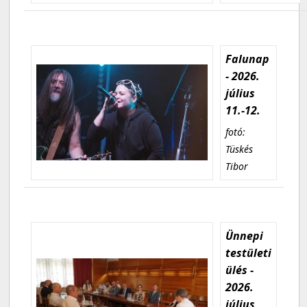
Falunap
- 2026.
július
11.-12.
fotó:
Tüskés
Tibor
Ünnepi
testületi
ülés -
2026.
július