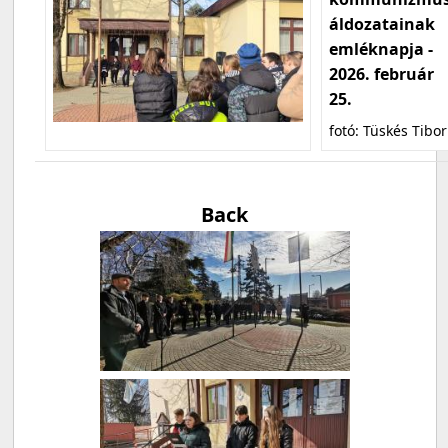
áldozatainak
emléknapja -
2026. február
25.
fotó: Tüskés Tibor
Back