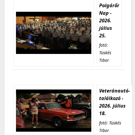
Polgárőr
Nap -
2026.
július
25.
fotó:
Tüskés
Tibor
Veteránautó-
találkozó -
2026. július
18.
fotó: Tüskés
Tibor