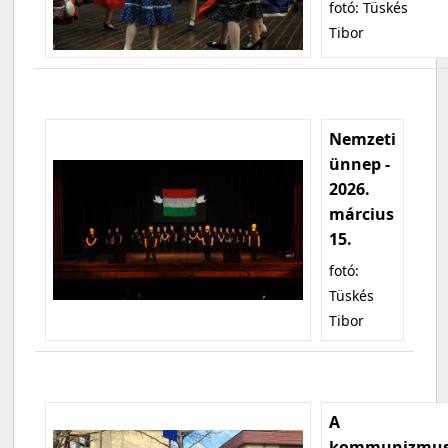
fotó: Tüskés
Tibor
Nemzeti
ünnep -
2026.
március
15.
fotó:
Tüskés
Tibor
A
kommunizmu