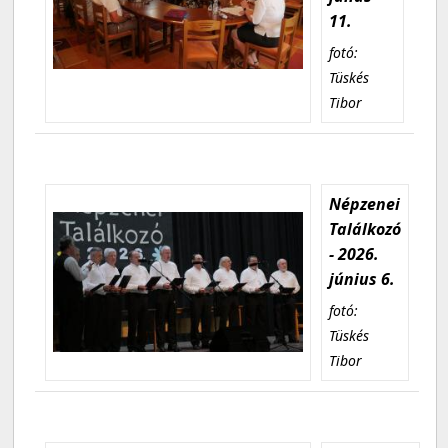
11.
fotó:
Tüskés
Tibor
Népzenei
Találkozó
- 2026.
június 6.
fotó:
Tüskés
Tibor