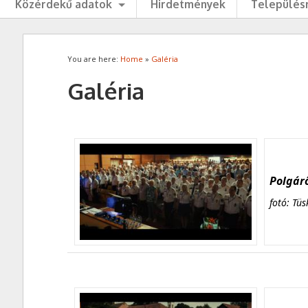
Közérdekű adatok
Hirdetmények
Településr
You are here:
Home
»
Galéria
Galéria
Polgárő
fotó: Tüs