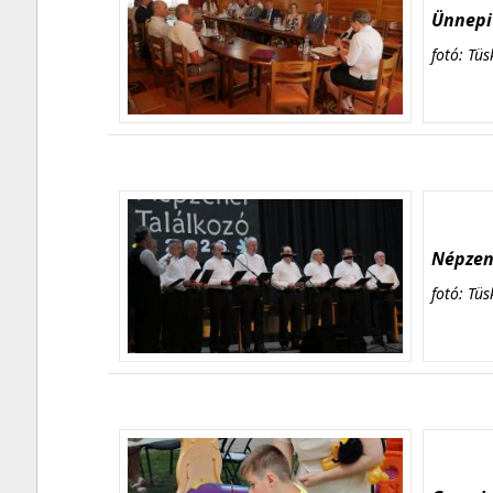
Ünnepi 
fotó: Tüs
Népzene
fotó: Tüs