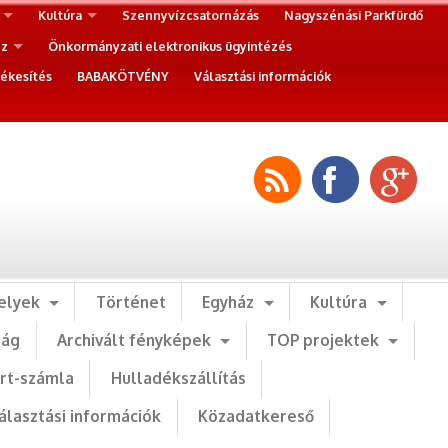
Kultúra
Szennyvízcsatornázás
Nagyszénási Parkfürdő
ez
Önkormányzati elektronikus ügyintézés
ékesítés
BABAKÖTVÉNY
Választási információk
elyek
Történet
Egyház
Kultúra
ság
Archivált fényképek
TOP projektek
art-számla
Hulladékszállítás
álasztási információk
Közadatkereső