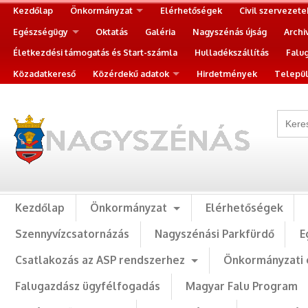
Kezdőlap
Önkormányzat
Elérhetőségek
Civil szervezete
Egészségügy
Oktatás
Galéria
Nagyszénás újság
Archi
Életkezdési támogatás és Start-számla
Hulladékszállítás
Falu
Közadatkereső
Közérdekű adatok
Hirdetmények
Települ
Kezdőlap
Önkormányzat
Elérhetőségek
Szennyvízcsatornázás
Nagyszénási Parkfürdő
E
Csatlakozás az ASP rendszerhez
Önkormányzati 
Falugazdász ügyfélfogadás
Magyar Falu Program