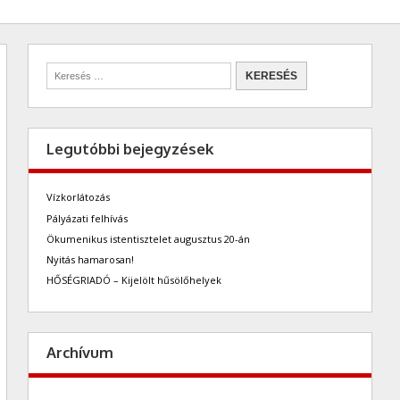
Legutóbbi bejegyzések
Vízkorlátozás
Pályázati felhívás
Ökumenikus istentisztelet augusztus 20-án
Nyitás hamarosan!
HŐSÉGRIADÓ – Kijelölt hűsölőhelyek
Archívum