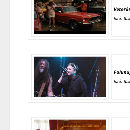
Veterán
fotó: Tüs
Falunap
fotó: Tüs