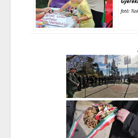
Gyerekn
fotó: Tüs