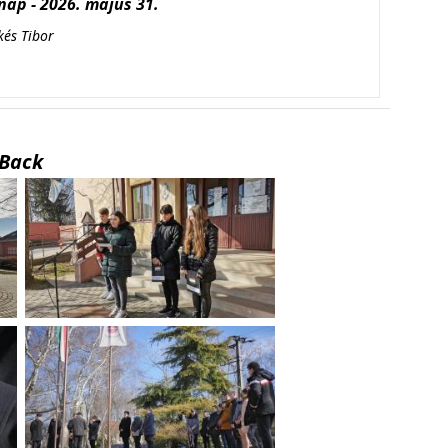
ap - 2026. május 31.
kés Tibor
Back