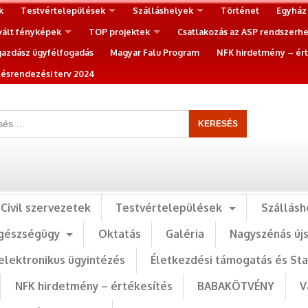
k
Testvértelepülések
Szálláshelyek
Történet
Egyház
vált fényképek
TOP projektek
Csatlakozás az ASP rendszerh
gazdász ügyfélfogadás
Magyar Falu Program
NFK hirdetmény – ért
ésrendezési terv 2024
Civil szervezetek
Testvértelepülések
Szállásh
gészségügy
Oktatás
Galéria
Nagyszénás új
elektronikus ügyintézés
Életkezdési támogatás és St
NFK hirdetmény – értékesítés
BABAKÖTVÉNY
V