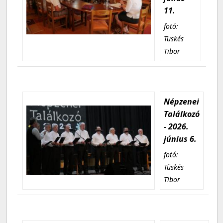
11.
fotó:
Tüskés
Tibor
Népzenei
Találkozó
- 2026.
június 6.
fotó:
Tüskés
Tibor