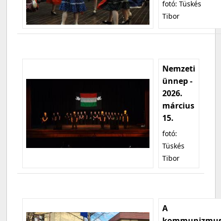
fotó: Tüskés
Tibor
Nemzeti
ünnep -
2026.
március
15.
fotó:
Tüskés
Tibor
A
kommunizmu