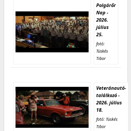
Polgárőr
Nap -
2026.
július
25.
fotó:
Tüskés
Tibor
Veteránautó-
találkozó -
2026. július
18.
fotó: Tüskés
Tibor