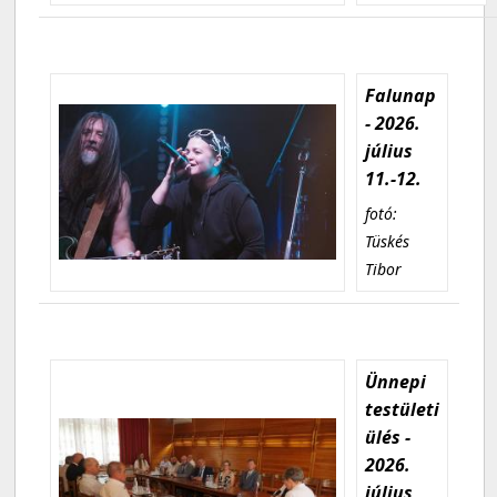
Falunap
- 2026.
július
11.-12.
fotó:
Tüskés
Tibor
Ünnepi
testületi
ülés -
2026.
július