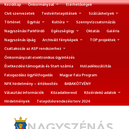
Kezdőlap
Önkormányzat
Elérhetőségek
Civil szervezetek
Testvértelepülések
Szálláshelyek
Történet
Egyház
Kultúra
Szennyvízcsatornázás
Nagyszénási Parkfürdő
Egészségügy
Oktatás
Galéria
Nagyszénás újság
Archivált fényképek
TOP projektek
Csatlakozás az ASP rendszerhez
Önkormányzati elektronikus ügyintézés
Életkezdési támogatás és Start-számla
Hulladékszállítás
Falugazdász ügyfélfogadás
Magyar Falu Program
NFK hirdetmény – értékesítés
BABAKÖTVÉNY
Választási információk
Közadatkereső
Közérdekű adatok
Hirdetmények
Településrendezési terv 2024