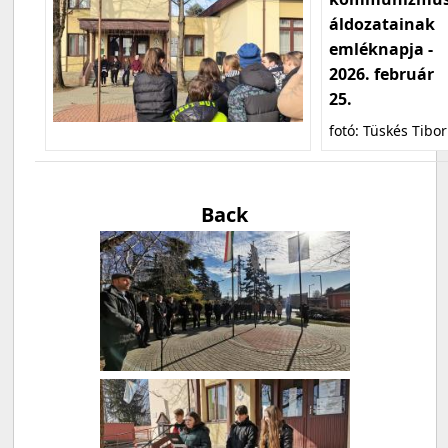
áldozatainak
emléknapja -
2026. február
25.
fotó: Tüskés Tibor
Back