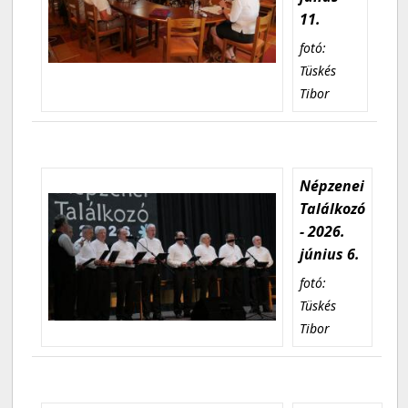
11.
fotó:
Tüskés
Tibor
Népzenei
Találkozó
- 2026.
június 6.
fotó:
Tüskés
Tibor