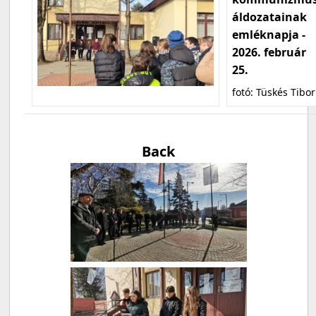
áldozatainak
emléknapja -
2026. február
25.
fotó: Tüskés Tibor
Back