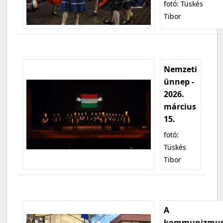
fotó: Tüskés
Tibor
Nemzeti
ünnep -
2026.
március
15.
fotó:
Tüskés
Tibor
A
kommunizmu