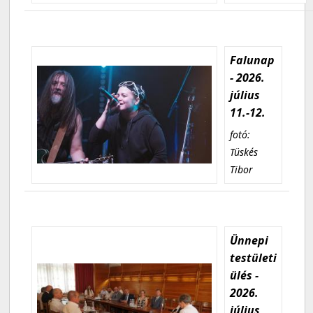
Falunap
- 2026.
július
11.-12.
fotó:
Tüskés
Tibor
Ünnepi
testületi
ülés -
2026.
július