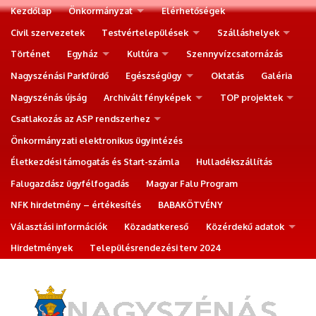
Kezdőlap
Önkormányzat
Elérhetőségek
Civil szervezetek
Testvértelepülések
Szálláshelyek
Történet
Egyház
Kultúra
Szennyvízcsatornázás
Nagyszénási Parkfürdő
Egészségügy
Oktatás
Galéria
Nagyszénás újság
Archivált fényképek
TOP projektek
Csatlakozás az ASP rendszerhez
Önkormányzati elektronikus ügyintézés
Életkezdési támogatás és Start-számla
Hulladékszállítás
Falugazdász ügyfélfogadás
Magyar Falu Program
NFK hirdetmény – értékesítés
BABAKÖTVÉNY
Választási információk
Közadatkereső
Közérdekű adatok
Hirdetmények
Településrendezési terv 2024