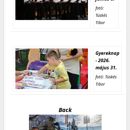
fotó:
Tüskés
Tibor
Gyereknap
- 2026.
május 31.
fotó: Tüskés
Tibor
Back