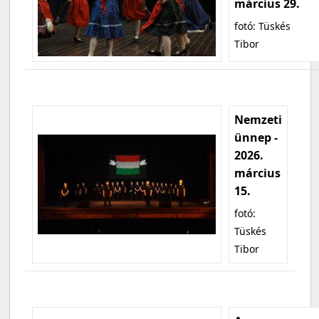
március 29.
fotó: Tüskés
Tibor
Nemzeti
ünnep -
2026.
március
15.
fotó:
Tüskés
Tibor