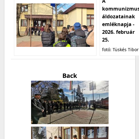
A
kommunizmu
áldozatainak
emléknapja -
2026. február
25.
fotó: Tüskés Tibor
Back