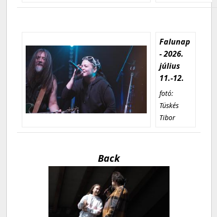
Falunap
- 2026.
július
11.-12.
fotó:
Tüskés
Tibor
Back