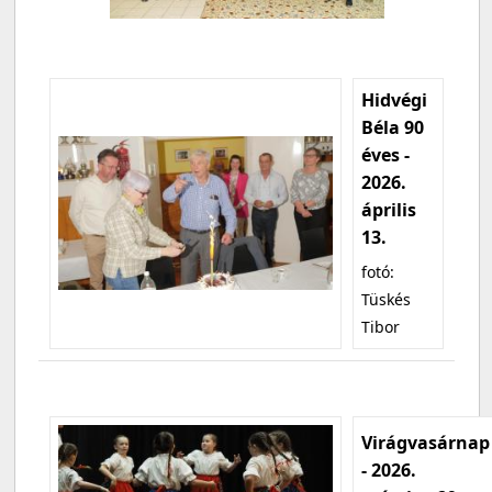
Hidvégi
Béla 90
éves -
2026.
április
13.
fotó:
Tüskés
Tibor
Virágvasárnap
- 2026.