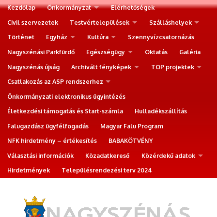
Kezdőlap
Önkormányzat
Elérhetőségek
Civil szervezetek
Testvértelepülések
Szálláshelyek
Történet
Egyház
Kultúra
Szennyvízcsatornázás
Nagyszénási Parkfürdő
Egészségügy
Oktatás
Galéria
Nagyszénás újság
Archivált fényképek
TOP projektek
Csatlakozás az ASP rendszerhez
Önkormányzati elektronikus ügyintézés
Életkezdési támogatás és Start-számla
Hulladékszállítás
Falugazdász ügyfélfogadás
Magyar Falu Program
NFK hirdetmény – értékesítés
BABAKÖTVÉNY
Választási információk
Közadatkereső
Közérdekű adatok
Hirdetmények
Településrendezési terv 2024