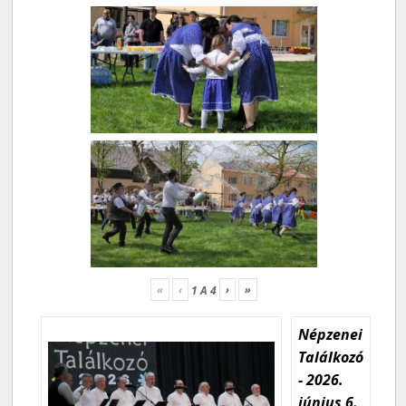
«
‹
›
»
1
A
4
Népzenei
Találkozó
- 2026.
június 6.