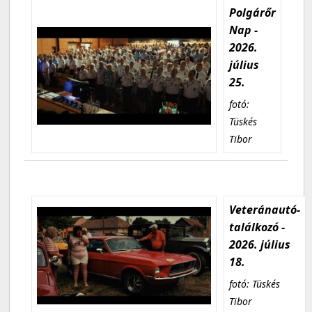
Polgárőr
Nap -
2026.
július
25.
fotó:
Tüskés
Tibor
Veteránautó-
találkozó -
2026. július
18.
fotó: Tüskés
Tibor