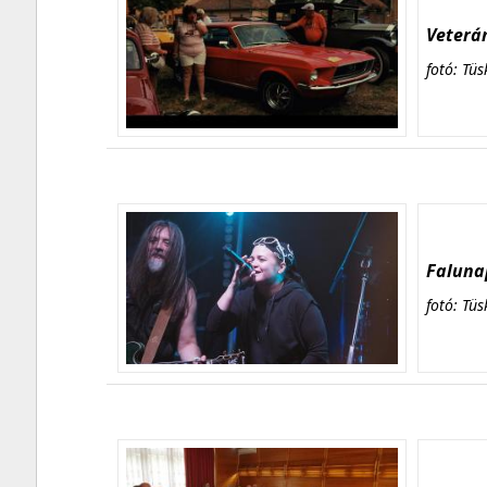
Veterán
fotó: Tüs
Falunap
fotó: Tüs