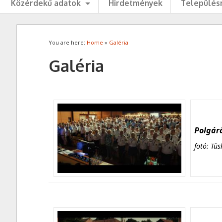
Közérdekű adatok
Hirdetmények
Településr
You are here:
Home
»
Galéria
Galéria
Polgárő
fotó: Tüs