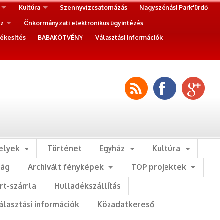
Kultúra
Szennyvízcsatornázás
Nagyszénási Parkfürdő
ez
Önkormányzati elektronikus ügyintézés
ékesítés
BABAKÖTVÉNY
Választási információk
elyek
Történet
Egyház
Kultúra
ság
Archivált fényképek
TOP projektek
art-számla
Hulladékszállítás
álasztási információk
Közadatkereső