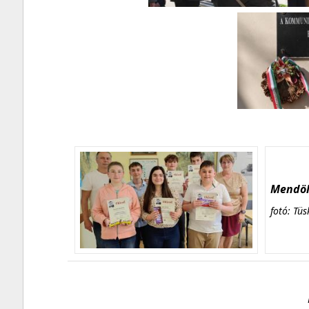
Mendöl 
fotó: Tüs