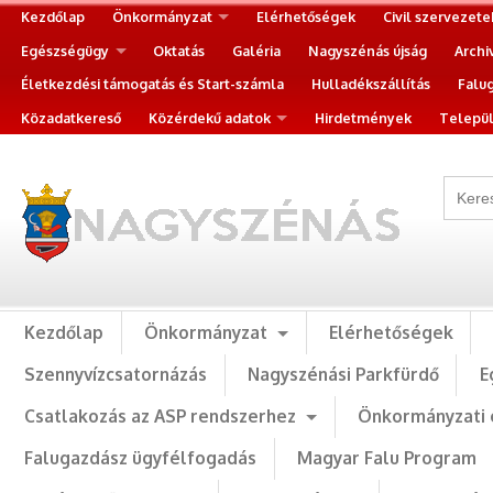
Kezdőlap
Önkormányzat
Elérhetőségek
Civil szervezete
Egészségügy
Oktatás
Galéria
Nagyszénás újság
Archi
Életkezdési támogatás és Start-számla
Hulladékszállítás
Falu
Közadatkereső
Közérdekű adatok
Hirdetmények
Települ
Kezdőlap
Önkormányzat
Elérhetőségek
Szennyvízcsatornázás
Nagyszénási Parkfürdő
E
Csatlakozás az ASP rendszerhez
Önkormányzati 
Falugazdász ügyfélfogadás
Magyar Falu Program