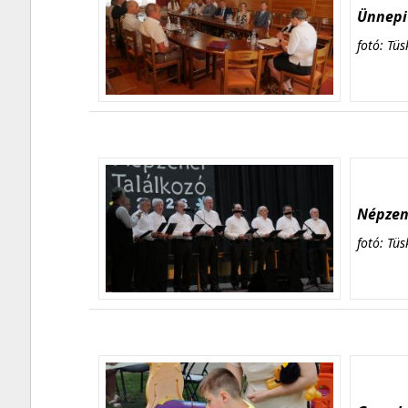
Ünnepi 
fotó: Tüs
Népzene
fotó: Tüs