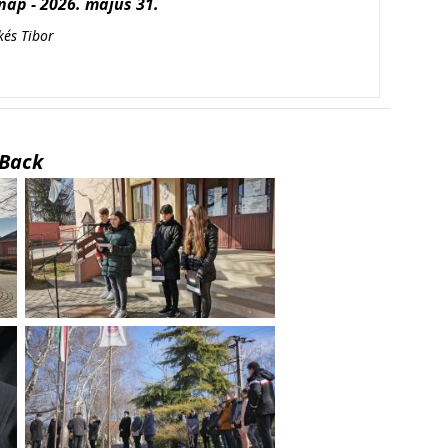
ap - 2026. május 31.
kés Tibor
Back