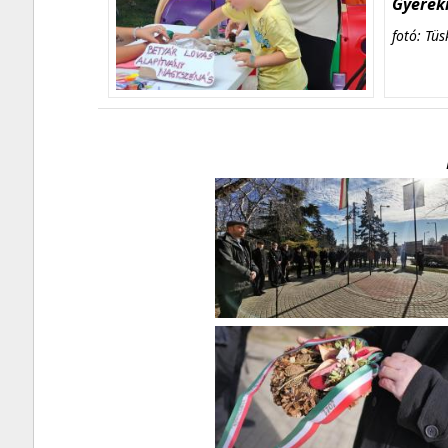
Gyerekn
fotó: Tüs