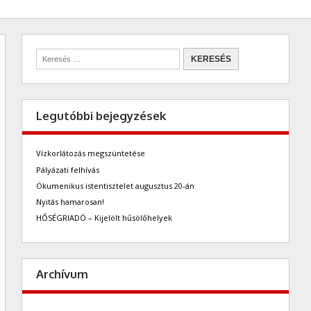
Legutóbbi bejegyzések
Vízkorlátozás megszüntetése
Pályázati felhívás
Ökumenikus istentisztelet augusztus 20-án
Nyitás hamarosan!
HŐSÉGRIADÓ – Kijelölt hűsölőhelyek
Archívum