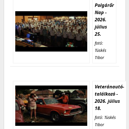
Polgárőr
Nap -
2026.
július
25.
fotó:
Tüskés
Tibor
Veteránautó-
találkozó -
2026. július
18.
fotó: Tüskés
Tibor