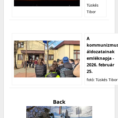
Tüskés
Tibor
A
kommunizmu
áldozatainak
emléknapja -
2026. február
25.
fotó: Tüskés Tibor
Back