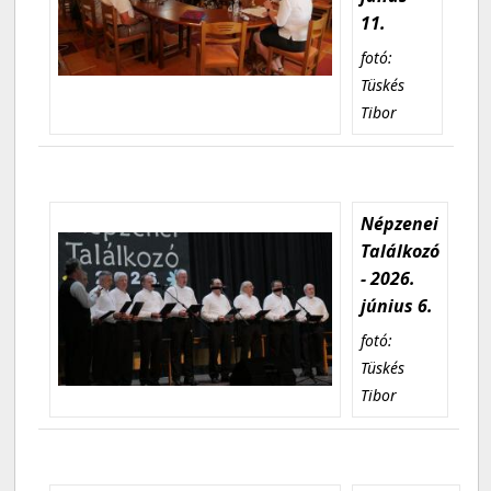
11.
fotó:
Tüskés
Tibor
Népzenei
Találkozó
- 2026.
június 6.
fotó:
Tüskés
Tibor