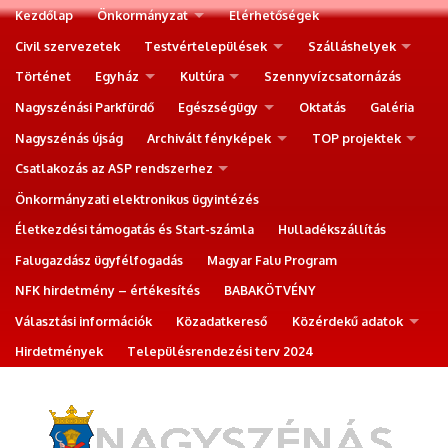
Kezdőlap
Önkormányzat
Elérhetőségek
Civil szervezetek
Testvértelepülések
Szálláshelyek
Történet
Egyház
Kultúra
Szennyvízcsatornázás
Nagyszénási Parkfürdő
Egészségügy
Oktatás
Galéria
Nagyszénás újság
Archivált fényképek
TOP projektek
Csatlakozás az ASP rendszerhez
Önkormányzati elektronikus ügyintézés
Életkezdési támogatás és Start-számla
Hulladékszállítás
Falugazdász ügyfélfogadás
Magyar Falu Program
NFK hirdetmény – értékesítés
BABAKÖTVÉNY
Választási információk
Közadatkereső
Közérdekű adatok
Hirdetmények
Településrendezési terv 2024