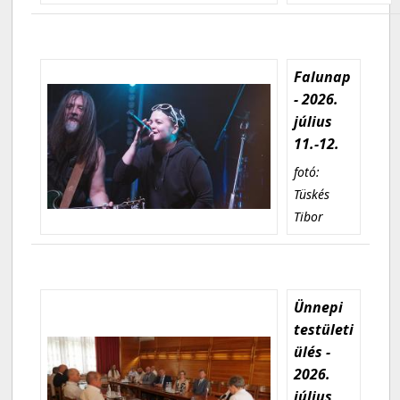
Falunap
- 2026.
július
11.-12.
fotó:
Tüskés
Tibor
Ünnepi
testületi
ülés -
2026.
július