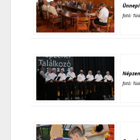
Ünnepi 
fotó: Tüs
Népzene
fotó: Tüs