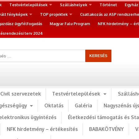
k
Testvértelepülések
Szálláshelyek
Történet
Egyház
vált fényképek
TOP projektek
Csatlakozás az ASP rendszerh
gazdász ügyfélfogadás
Magyar Falu Program
NFK hirdetmény – ért
ésrendezési terv 2024
Civil szervezetek
Testvértelepülések
Szállásh
gészségügy
Oktatás
Galéria
Nagyszénás új
elektronikus ügyintézés
Életkezdési támogatás és St
NFK hirdetmény – értékesítés
BABAKÖTVÉNY
V