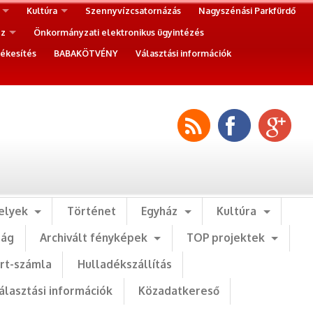
Kultúra
Szennyvízcsatornázás
Nagyszénási Parkfürdő
ez
Önkormányzati elektronikus ügyintézés
ékesítés
BABAKÖTVÉNY
Választási információk
elyek
Történet
Egyház
Kultúra
ság
Archivált fényképek
TOP projektek
art-számla
Hulladékszállítás
álasztási információk
Közadatkereső