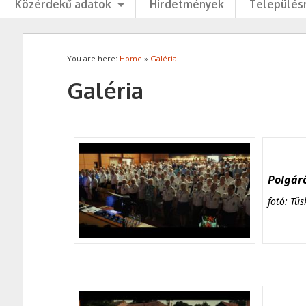
Közérdekű adatok
Hirdetmények
Településr
You are here:
Home
»
Galéria
Galéria
Polgárő
fotó: Tüs