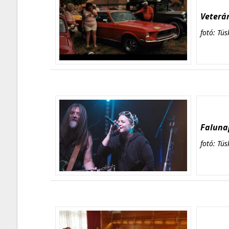
Veterán
fotó: Tüs
Falunap
fotó: Tüs