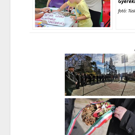
Gyerekn
fotó: Tüs