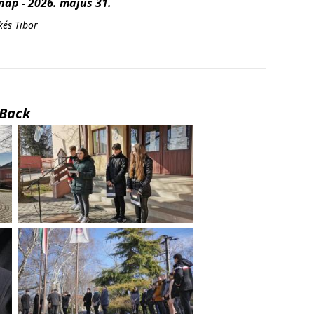
ap - 2026. május 31.
kés Tibor
Back