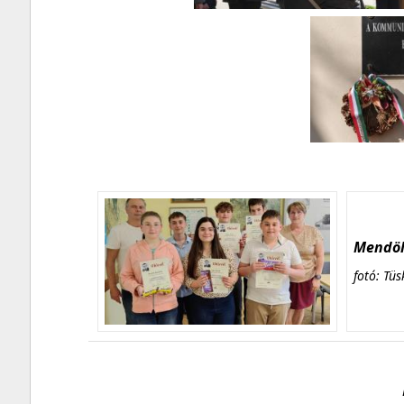
Mendöl 
fotó: Tüs