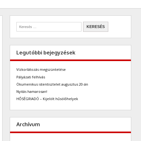
Legutóbbi bejegyzések
Vízkorlátozás megszüntetése
Pályázati felhívás
Ökumenikus istentisztelet augusztus 20-án
Nyitás hamarosan!
HŐSÉGRIADÓ – Kijelölt hűsölőhelyek
Archívum