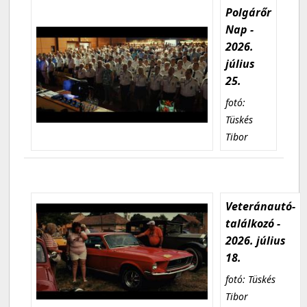
Polgárőr
Nap -
2026.
július
25.
fotó:
Tüskés
Tibor
Veteránautó-
találkozó -
2026. július
18.
fotó: Tüskés
Tibor