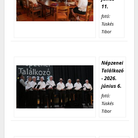
11.
fotó:
Tüskés
Tibor
Népzenei
Találkozó
- 2026.
június 6.
fotó:
Tüskés
Tibor