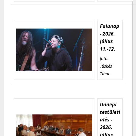
Falunap
- 2026.
július
11.-12.
fotó:
Tüskés
Tibor
Ünnepi
testületi
ülés -
2026.
július