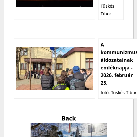
Tüskés
Tibor
A
kommunizmu
áldozatainak
emléknapja -
2026. február
25.
fotó: Tüskés Tibor
Back