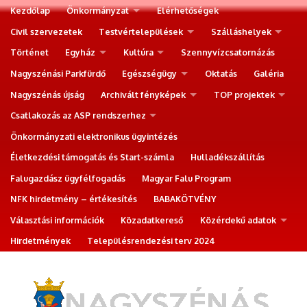
Kezdőlap
Önkormányzat
Elérhetőségek
Civil szervezetek
Testvértelepülések
Szálláshelyek
Történet
Egyház
Kultúra
Szennyvízcsatornázás
Nagyszénási Parkfürdő
Egészségügy
Oktatás
Galéria
Nagyszénás újság
Archivált fényképek
TOP projektek
Csatlakozás az ASP rendszerhez
Önkormányzati elektronikus ügyintézés
Életkezdési támogatás és Start-számla
Hulladékszállítás
Falugazdász ügyfélfogadás
Magyar Falu Program
NFK hirdetmény – értékesítés
BABAKÖTVÉNY
Választási információk
Közadatkereső
Közérdekű adatok
Hirdetmények
Településrendezési terv 2024