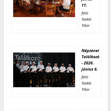
11.
fotó:
Tüskés
Tibor
Népzenei
Találkozó
- 2026.
június 6.
fotó:
Tüskés
Tibor