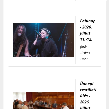
Falunap
- 2026.
július
11.-12.
fotó:
Tüskés
Tibor
Ünnepi
testületi
ülés -
2026.
július