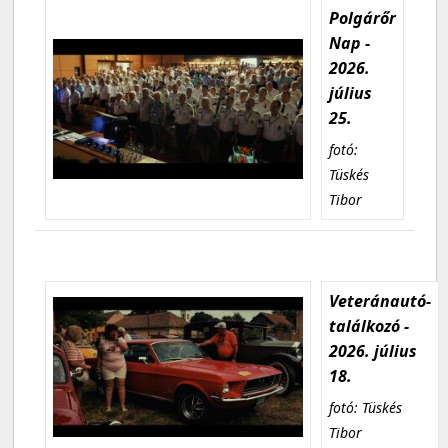
Polgárőr
Nap -
2026.
július
25.
fotó:
Tüskés
Tibor
Veteránautó-
találkozó -
2026. július
18.
fotó: Tüskés
Tibor