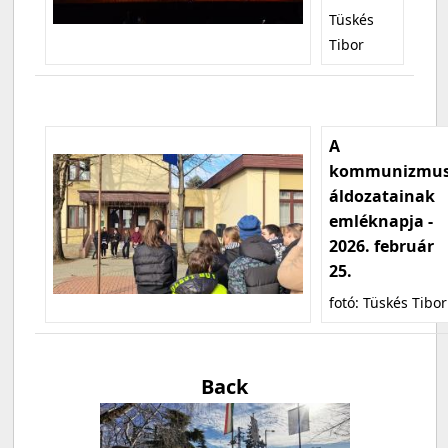
Tüskés
Tibor
A
kommunizmu
áldozatainak
emléknapja -
2026. február
25.
fotó: Tüskés Tibor
Back