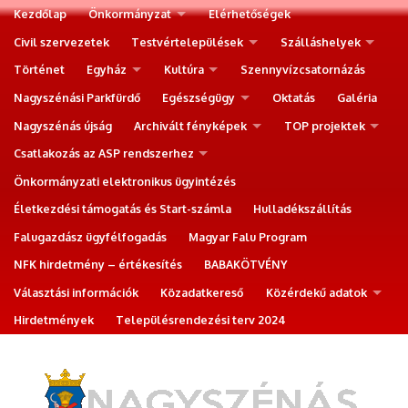
Kezdőlap
Önkormányzat
Elérhetőségek
Civil szervezetek
Testvértelepülések
Szálláshelyek
Történet
Egyház
Kultúra
Szennyvízcsatornázás
Nagyszénási Parkfürdő
Egészségügy
Oktatás
Galéria
Nagyszénás újság
Archivált fényképek
TOP projektek
Csatlakozás az ASP rendszerhez
Önkormányzati elektronikus ügyintézés
Életkezdési támogatás és Start-számla
Hulladékszállítás
Falugazdász ügyfélfogadás
Magyar Falu Program
NFK hirdetmény – értékesítés
BABAKÖTVÉNY
Választási információk
Közadatkereső
Közérdekű adatok
Hirdetmények
Településrendezési terv 2024