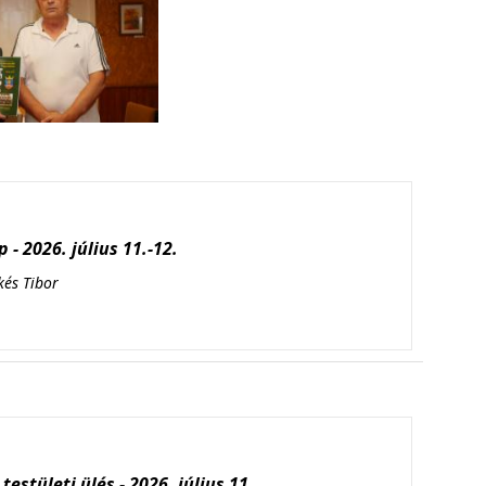
 - 2026. július 11.-12.
kés Tibor
testületi ülés - 2026. július 11.