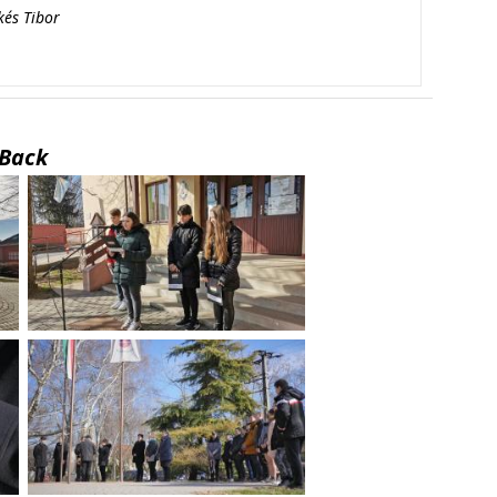
kés Tibor
Back