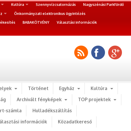
Kultúra
Szennyvízcsatornázás
Nagyszénási Parkfürdő
ez
Önkormányzati elektronikus ügyintézés
ékesítés
BABAKÖTVÉNY
Választási információk
elyek
Történet
Egyház
Kultúra
ság
Archivált fényképek
TOP projektek
art-számla
Hulladékszállítás
álasztási információk
Közadatkereső