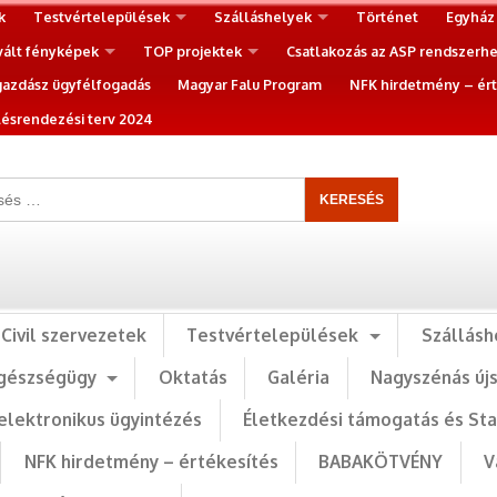
k
Testvértelepülések
Szálláshelyek
Történet
Egyház
vált fényképek
TOP projektek
Csatlakozás az ASP rendszerh
gazdász ügyfélfogadás
Magyar Falu Program
NFK hirdetmény – ért
ésrendezési terv 2024
Civil szervezetek
Testvértelepülések
Szállásh
gészségügy
Oktatás
Galéria
Nagyszénás új
elektronikus ügyintézés
Életkezdési támogatás és St
NFK hirdetmény – értékesítés
BABAKÖTVÉNY
V