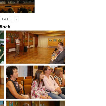
›
»
2
A
2
Back