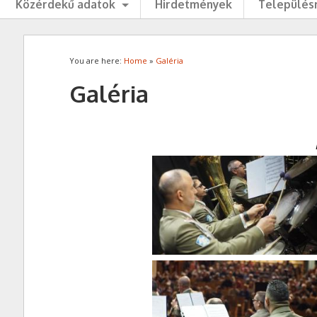
Közérdekű adatok
Hirdetmények
Településr
You are here:
Home
»
Galéria
Galéria