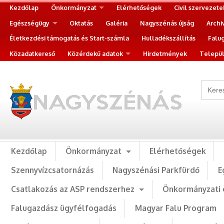
Kezdőlap
Önkormányzat
Elérhetőségek
Civil szervezete
Egészségügy
Oktatás
Galéria
Nagyszénás újság
Archi
Életkezdési támogatás és Start-számla
Hulladékszállítás
Falu
Közadatkereső
Közérdekű adatok
Hirdetmények
Települ
Kezdőlap
Önkormányzat
Elérhetőségek
Szennyvízcsatornázás
Nagyszénási Parkfürdő
E
Csatlakozás az ASP rendszerhez
Önkormányzati 
Falugazdász ügyfélfogadás
Magyar Falu Program