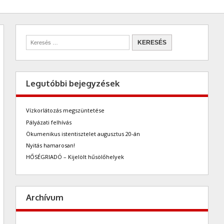
Legutóbbi bejegyzések
Vízkorlátozás megszüntetése
Pályázati felhívás
Ökumenikus istentisztelet augusztus 20-án
Nyitás hamarosan!
HŐSÉGRIADÓ – Kijelölt hűsölőhelyek
Archívum