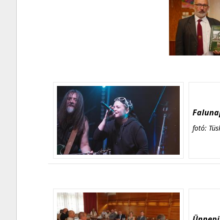
Falunap
fotó: Tüs
Ünnepi 