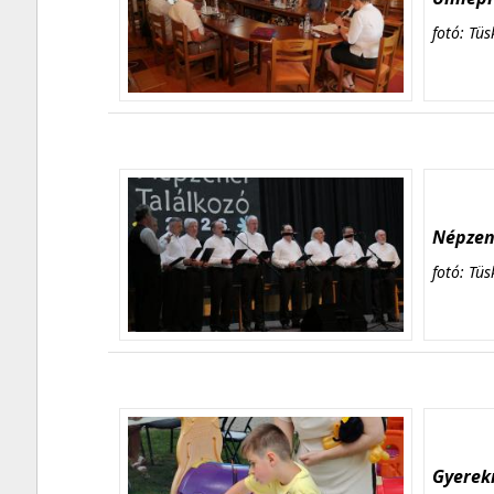
fotó: Tüs
Népzene
fotó: Tüs
Gyerekn