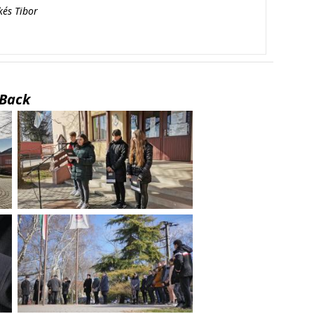
kés Tibor
Back