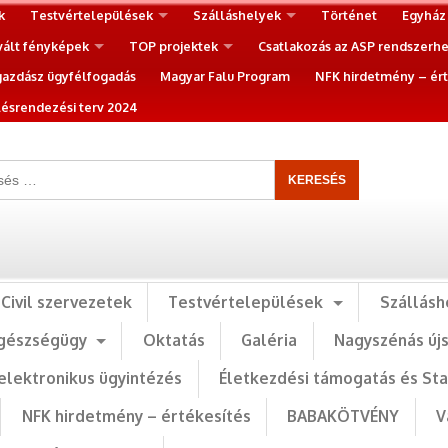
k
Testvértelepülések
Szálláshelyek
Történet
Egyház
vált fényképek
TOP projektek
Csatlakozás az ASP rendszerh
gazdász ügyfélfogadás
Magyar Falu Program
NFK hirdetmény – ért
ésrendezési terv 2024
Civil szervezetek
Testvértelepülések
Szállásh
gészségügy
Oktatás
Galéria
Nagyszénás új
elektronikus ügyintézés
Életkezdési támogatás és St
NFK hirdetmény – értékesítés
BABAKÖTVÉNY
V