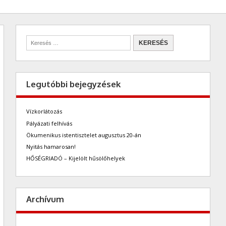
Legutóbbi bejegyzések
Vízkorlátozás
Pályázati felhívás
Ökumenikus istentisztelet augusztus 20-án
Nyitás hamarosan!
HŐSÉGRIADÓ – Kijelölt hűsölőhelyek
Archívum