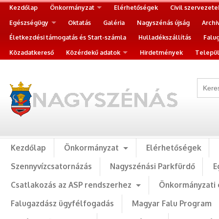
Kezdőlap
Önkormányzat
Elérhetőségek
Civil szervezete
Egészségügy
Oktatás
Galéria
Nagyszénás újság
Archi
Életkezdési támogatás és Start-számla
Hulladékszállítás
Falu
Közadatkereső
Közérdekű adatok
Hirdetmények
Települ
Kezdőlap
Önkormányzat
Elérhetőségek
Szennyvízcsatornázás
Nagyszénási Parkfürdő
E
Csatlakozás az ASP rendszerhez
Önkormányzati 
Falugazdász ügyfélfogadás
Magyar Falu Program