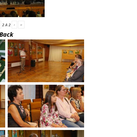
›
»
2
A
2
Back