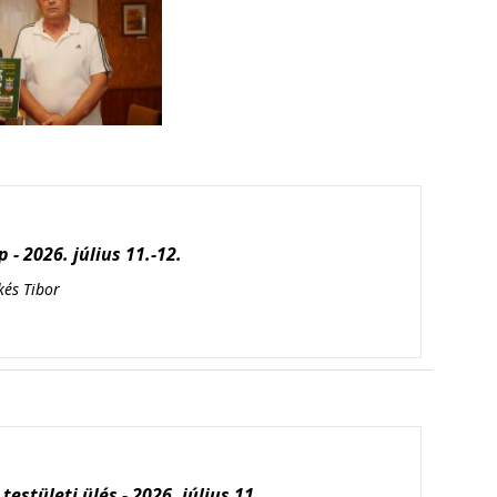
 - 2026. július 11.-12.
kés Tibor
testületi ülés - 2026. július 11.