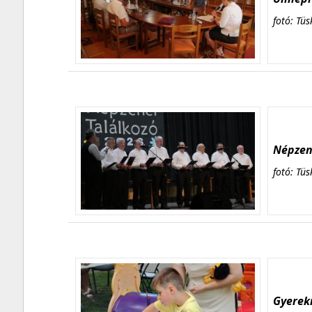
fotó: Tüs
Népzene
fotó: Tüs
Gyerekn