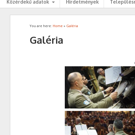
Közérdekű adatok
Hirdetmények
Településr
You are here:
Home
»
Galéria
Galéria