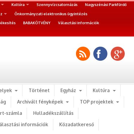
Kultúra
Szennyvízcsatornázás
Nagyszénási Parkfürdő
ez
Önkormányzati elektronikus ügyintézés
ékesítés
BABAKÖTVÉNY
Választási információk
elyek
Történet
Egyház
Kultúra
ság
Archivált fényképek
TOP projektek
art-számla
Hulladékszállítás
álasztási információk
Közadatkereső