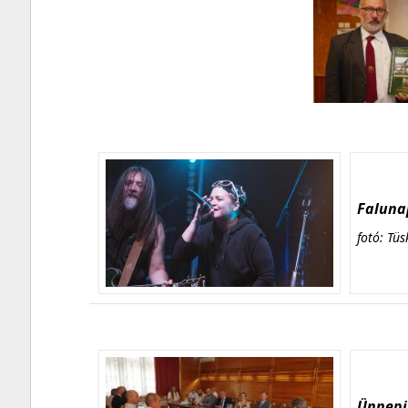
Falunap
fotó: Tüs
Ünnepi 