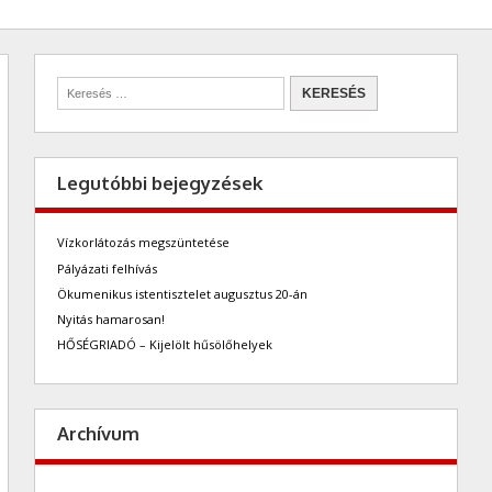
Legutóbbi bejegyzések
Vízkorlátozás megszüntetése
Pályázati felhívás
Ökumenikus istentisztelet augusztus 20-án
Nyitás hamarosan!
HŐSÉGRIADÓ – Kijelölt hűsölőhelyek
Archívum