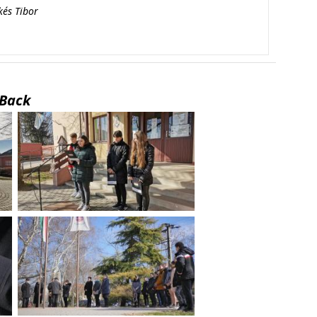
kés Tibor
Back