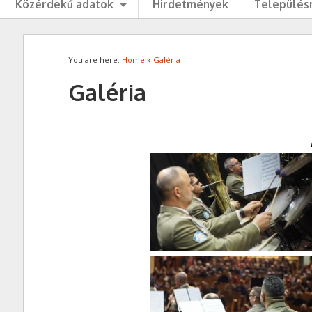
Közérdekű adatok
Hirdetmények
Településr
You are here:
Home
»
Galéria
Galéria