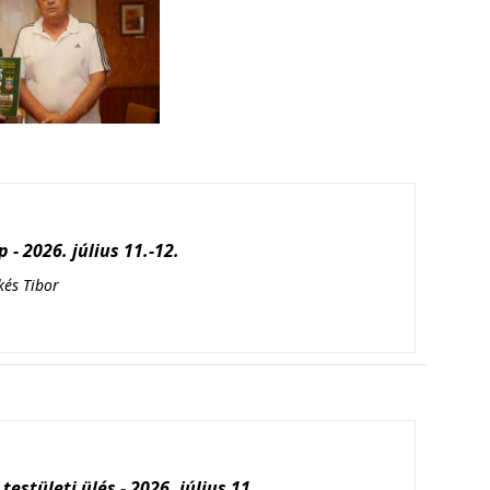
 - 2026. július 11.-12.
kés Tibor
testületi ülés - 2026. július 11.