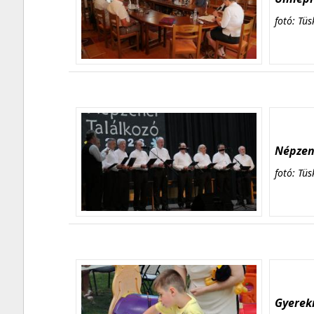
fotó: Tüs
Népzene
fotó: Tüs
Gyerekn