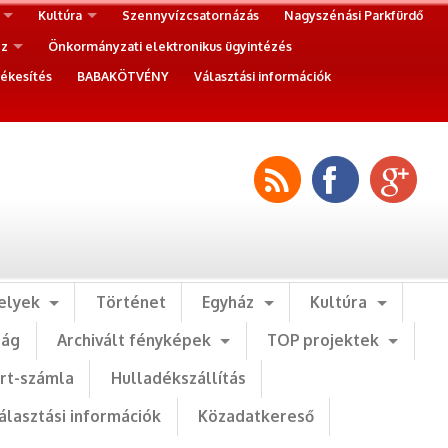
Kultúra
Szennyvízcsatornázás
Nagyszénási Parkfürdő
ez
Önkormányzati elektronikus ügyintézés
ékesítés
BABAKÖTVÉNY
Választási információk
elyek
Történet
Egyház
Kultúra
ság
Archivált fényképek
TOP projektek
art-számla
Hulladékszállítás
álasztási információk
Közadatkereső