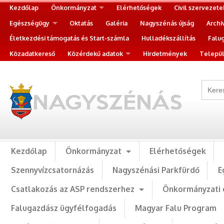
Kezdőlap
Önkormányzat
Elérhetőségek
Civil szervezete
Egészségügy
Oktatás
Galéria
Nagyszénás újság
Archi
Életkezdési támogatás és Start-számla
Hulladékszállítás
Falu
Közadatkereső
Közérdekű adatok
Hirdetmények
Települ
Kezdőlap
Önkormányzat
Elérhetőségek
Szennyvízcsatornázás
Nagyszénási Parkfürdő
E
Csatlakozás az ASP rendszerhez
Önkormányzati 
Falugazdász ügyfélfogadás
Magyar Falu Program