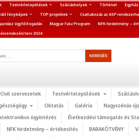
k
Testvértelepülések
Szálláshelyek
Történet
Egyház
vált fényképek
TOP projektek
Csatlakozás az ASP rendszerh
gazdász ügyfélfogadás
Magyar Falu Program
NFK hirdetmény – ért
ésrendezési terv 2024
Civil szervezetek
Testvértelepülések
Szállásh
gészségügy
Oktatás
Galéria
Nagyszénás új
elektronikus ügyintézés
Életkezdési támogatás és St
NFK hirdetmény – értékesítés
BABAKÖTVÉNY
V