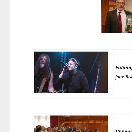
Falunap
fotó: Tüs
Ünnepi 