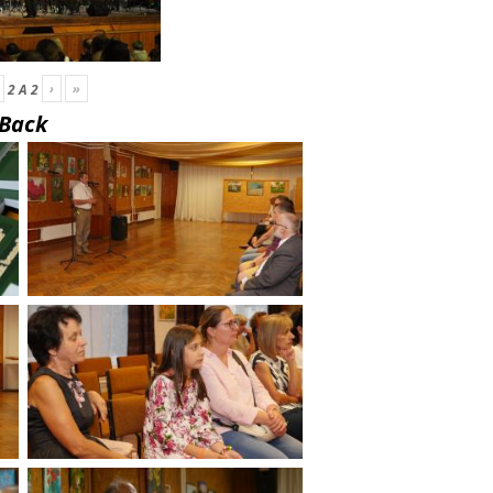
›
»
2
A
2
Back