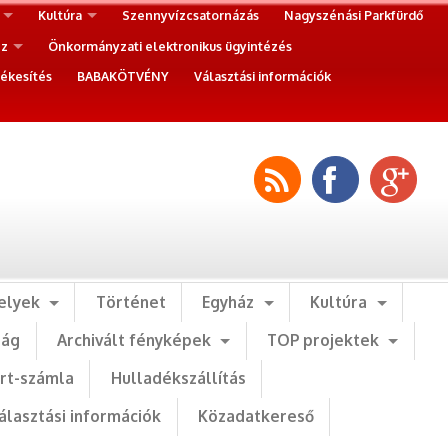
Kultúra
Szennyvízcsatornázás
Nagyszénási Parkfürdő
ez
Önkormányzati elektronikus ügyintézés
ékesítés
BABAKÖTVÉNY
Választási információk
elyek
Történet
Egyház
Kultúra
ság
Archivált fényképek
TOP projektek
art-számla
Hulladékszállítás
álasztási információk
Közadatkereső