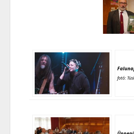
Falunap
fotó: Tüs
Ünnepi 