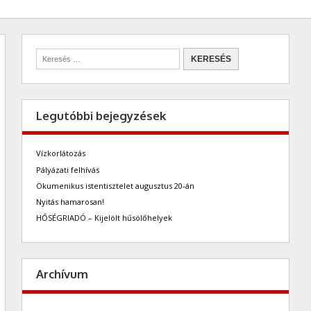
Legutóbbi bejegyzések
Vízkorlátozás
Pályázati felhívás
Ökumenikus istentisztelet augusztus 20-án
Nyitás hamarosan!
HŐSÉGRIADÓ – Kijelölt hűsölőhelyek
Archívum