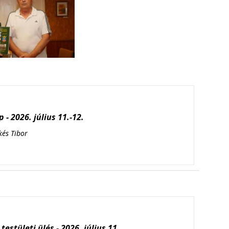
 - 2026. július 11.-12.
kés Tibor
testületi ülés - 2026. július 11.