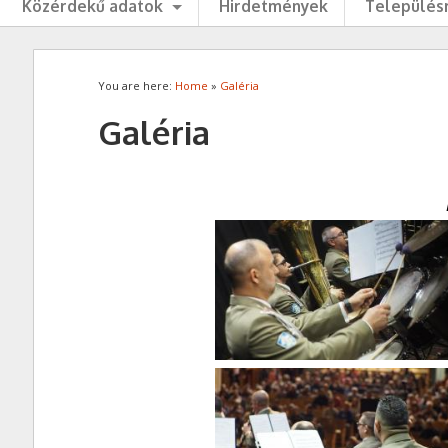
Közérdekű adatok
Hirdetmények
Településr
You are here:
Home
»
Galéria
Galéria