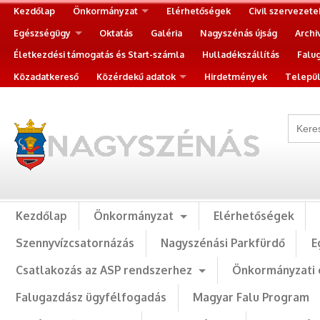
Kezdőlap
Önkormányzat
Elérhetőségek
Civil szervezete
Egészségügy
Oktatás
Galéria
Nagyszénás újság
Archi
Életkezdési támogatás és Start-számla
Hulladékszállítás
Falu
Közadatkereső
Közérdekű adatok
Hirdetmények
Települ
Kezdőlap
Önkormányzat
Elérhetőségek
Szennyvízcsatornázás
Nagyszénási Parkfürdő
E
Csatlakozás az ASP rendszerhez
Önkormányzati 
Falugazdász ügyfélfogadás
Magyar Falu Program