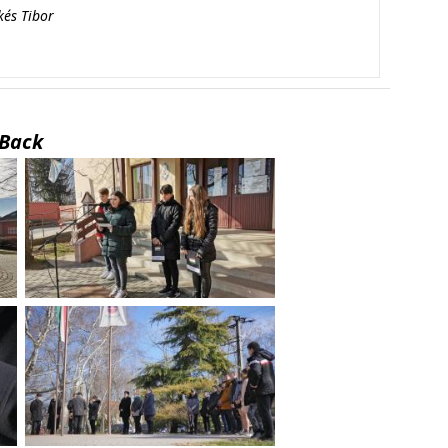
kés Tibor
Back