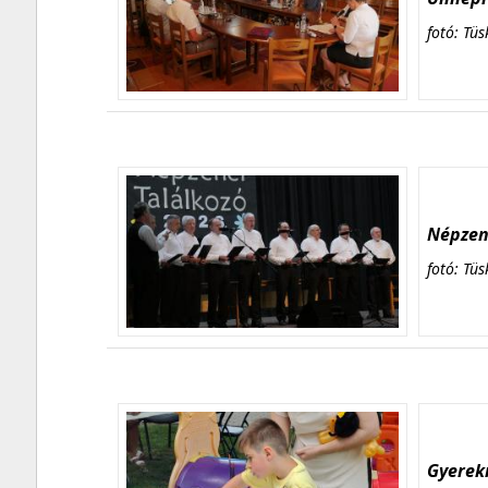
fotó: Tüs
Népzene
fotó: Tüs
Gyerekn