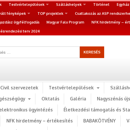
k
Testvértelepülések
Szálláshelyek
Történet
Egyház
vált fényképek
TOP projektek
Csatlakozás az ASP rendszerh
gazdász ügyfélfogadás
Magyar Falu Program
NFK hirdetmény – ért
ésrendezési terv 2024
Civil szervezetek
Testvértelepülések
Szállásh
gészségügy
Oktatás
Galéria
Nagyszénás új
elektronikus ügyintézés
Életkezdési támogatás és St
NFK hirdetmény – értékesítés
BABAKÖTVÉNY
V