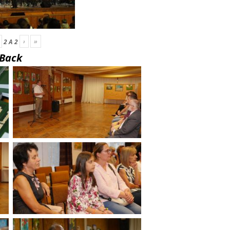
›
»
2
A
2
Back